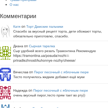
О нас
Комментарии
Катя
on
Торт Дамские пальчики
Спасибо за вкусный рецепт торта, дети обожают торты,
обязательно приготовлю, спасибо.
Диана on
Сырная тарелка
Сыр удобней всего резать Трамонтина Рекомендую
https://tramontina.ua/posuda/nozhi-i-
prinadlezhnosti/kuhonnye-nozhy/cheese/
Вячеслав on
Пирог песочный с яблочным пюре
Тесто получилось жидким добавил ещё муки
Надежда on
Пирог песочный с яблочным пюре
очень вкусный пирог,тесто прям тает во рту))