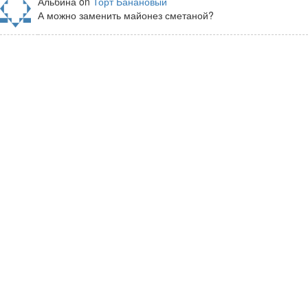
Альбина on
Торт Банановый
А можно заменить майонез сметаной?