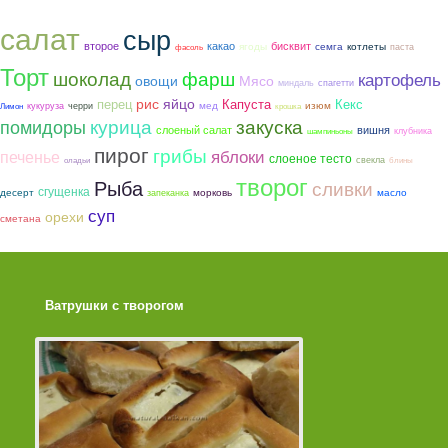
салат
сыр
второе
какао
бисквит
ягоды
семга
котлеты
паста
фасоль
Торт
шоколад
фарш
картофель
овощи
Мясо
миндаль
спагетти
рис
яйцо
перец
Капуста
Кекс
мед
изюм
кукуруза
черри
Лимон
крошка
курица
закуска
помидоры
слоеный салат
вишня
клубника
шампиньоны
пирог
грибы
яблоки
печенье
слоеное тесто
свекла
оладьи
блины
творог
Рыба
сливки
сгущенка
морковь
десерт
масло
запеканка
суп
орехи
сметана
Ватрушки с творогом
Торт со Свеклой