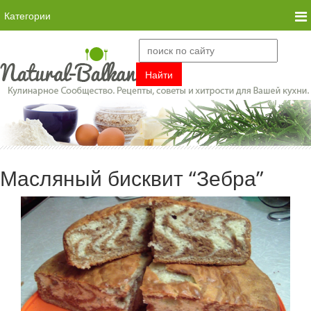
Категории
Масляный бисквит “Зебра”