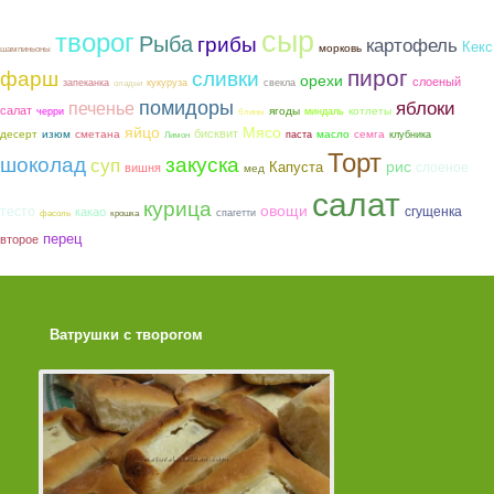
сыр
творог
Рыба
грибы
картофель
Кекс
морковь
шампиньоны
пирог
фарш
сливки
орехи
слоеный
запеканка
кукуруза
свекла
оладьи
помидоры
яблоки
печенье
салат
ягоды
котлеты
черри
миндаль
блины
яйцо
Мясо
бисквит
сметана
семга
десерт
изюм
масло
паста
клубника
Лимон
Торт
шоколад
закуска
суп
рис
Капуста
слоеное
вишня
мед
салат
курица
овощи
тесто
сгущенка
какао
спагетти
фасоль
крошка
перец
второе
Ватрушки с творогом
Торт со Свеклой