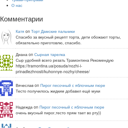
О нас
Комментарии
Катя
on
Торт Дамские пальчики
Спасибо за вкусный рецепт торта, дети обожают торты,
обязательно приготовлю, спасибо.
Диана on
Сырная тарелка
Сыр удобней всего резать Трамонтина Рекомендую
https://tramontina.ua/posuda/nozhi-i-
prinadlezhnosti/kuhonnye-nozhy/cheese/
Вячеслав on
Пирог песочный с яблочным пюре
Тесто получилось жидким добавил ещё муки
Надежда on
Пирог песочный с яблочным пюре
очень вкусный пирог,тесто прям тает во рту))