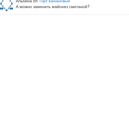
Альбина on
Торт Банановый
А можно заменить майонез сметаной?