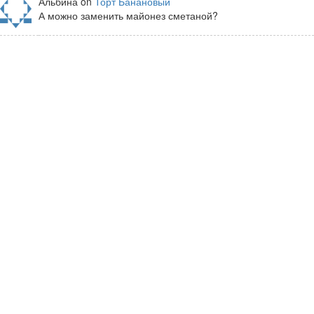
Альбина on
Торт Банановый
А можно заменить майонез сметаной?