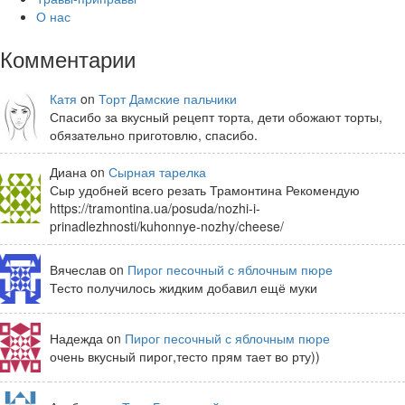
О нас
Комментарии
Катя
on
Торт Дамские пальчики
Спасибо за вкусный рецепт торта, дети обожают торты,
обязательно приготовлю, спасибо.
Диана on
Сырная тарелка
Сыр удобней всего резать Трамонтина Рекомендую
https://tramontina.ua/posuda/nozhi-i-
prinadlezhnosti/kuhonnye-nozhy/cheese/
Вячеслав on
Пирог песочный с яблочным пюре
Тесто получилось жидким добавил ещё муки
Надежда on
Пирог песочный с яблочным пюре
очень вкусный пирог,тесто прям тает во рту))