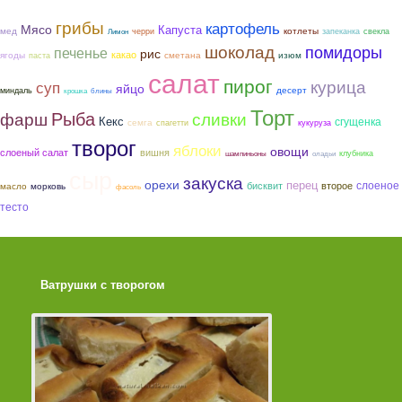
грибы
картофель
Мясо
Капуста
мед
котлеты
черри
запеканка
свекла
Лимон
шоколад
помидоры
печенье
рис
какао
ягоды
сметана
изюм
паста
салат
пирог
курица
суп
яйцо
десерт
миндаль
крошка
блины
Торт
Рыба
фарш
сливки
Кекс
сгущенка
семга
спагетти
кукуруза
творог
яблоки
овощи
слоеный салат
вишня
клубника
шампиньоны
оладьи
сыр
закуска
орехи
перец
слоеное
бисквит
второе
морковь
масло
фасоль
тесто
Ватрушки с творогом
Торт со Свеклой