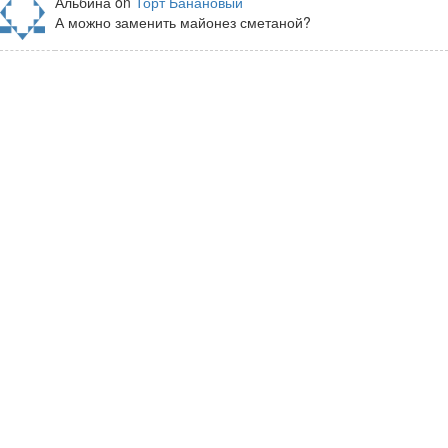
Альбина on
Торт Банановый
А можно заменить майонез сметаной?