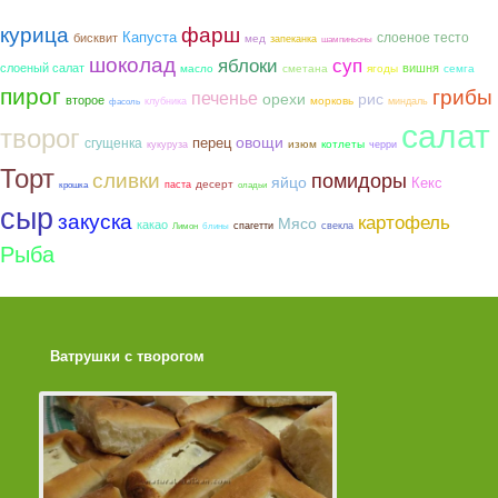
курица
фарш
Капуста
слоеное тесто
бисквит
мед
запеканка
шампиньоны
шоколад
яблоки
суп
слоеный салат
вишня
сметана
ягоды
семга
масло
пирог
грибы
печенье
орехи
рис
второе
морковь
клубника
миндаль
фасоль
салат
творог
овощи
сгущенка
перец
котлеты
изюм
кукуруза
черри
Торт
сливки
помидоры
яйцо
Кекс
десерт
паста
крошка
оладьи
сыр
закуска
картофель
Мясо
какао
спагетти
свекла
Лимон
блины
Рыба
Ватрушки с творогом
Торт со Свеклой