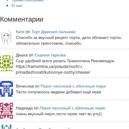
О нас
Комментарии
Катя
on
Торт Дамские пальчики
Спасибо за вкусный рецепт торта, дети обожают торты,
обязательно приготовлю, спасибо.
Диана on
Сырная тарелка
Сыр удобней всего резать Трамонтина Рекомендую
https://tramontina.ua/posuda/nozhi-i-
prinadlezhnosti/kuhonnye-nozhy/cheese/
Вячеслав on
Пирог песочный с яблочным пюре
Тесто получилось жидким добавил ещё муки
Надежда on
Пирог песочный с яблочным пюре
очень вкусный пирог,тесто прям тает во рту))