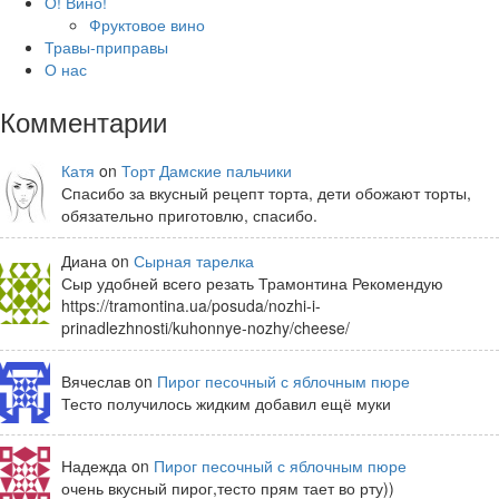
О! Вино!
Фруктовое вино
Травы-приправы
О нас
Комментарии
Катя
on
Торт Дамские пальчики
Спасибо за вкусный рецепт торта, дети обожают торты,
обязательно приготовлю, спасибо.
Диана on
Сырная тарелка
Сыр удобней всего резать Трамонтина Рекомендую
https://tramontina.ua/posuda/nozhi-i-
prinadlezhnosti/kuhonnye-nozhy/cheese/
Вячеслав on
Пирог песочный с яблочным пюре
Тесто получилось жидким добавил ещё муки
Надежда on
Пирог песочный с яблочным пюре
очень вкусный пирог,тесто прям тает во рту))