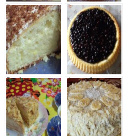
Торт
Торт
Муравейник
Ананасовый
Торт-Кекс с
Фруктовый торт
белково –
с желе
лимонным
кремом