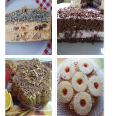
Торт
Торт Крем-
Королевский (2
Вишня
вариант)