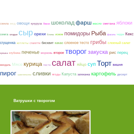
шоколад
фарш
яблоки
овощи
мед
сметана
масло
свекла
кукуруза
Лимон
сыр
Рыба
помидоры
орехи
Кекс
семга
изюм
черри
оладьи
блины
фасоль
грибы
сгущенка
слоеное тесто
бисквит
какао
слоеный салат
котлеты
спагетти
творог
закуска
печенье
рис
перец
второе
морковь
клубника
крошка
салат
Торт
курица
суп
Мясо
яйцо
вишня
миндаль
паста
пирог
сливки
картофель
Капуста
ягоды
десерт
запеканка
шампиньоны
Ватрушки с творогом
Торт со Свеклой