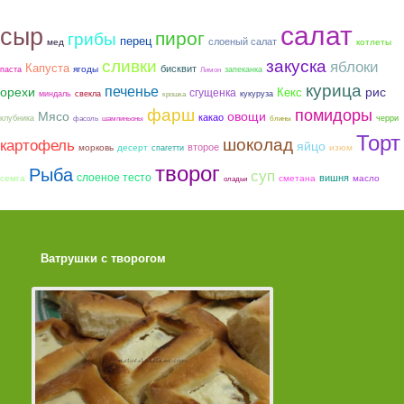
салат
сыр
пирог
грибы
перец
слоеный салат
мед
котлеты
закуска
сливки
яблоки
Капуста
бисквит
ягоды
паста
запеканка
Лимон
курица
печенье
орехи
рис
сгущенка
Кекс
миндаль
свекла
кукуруза
крошка
фарш
помидоры
Мясо
овощи
какао
клубника
черри
фасоль
шампиньоны
блины
Торт
шоколад
картофель
яйцо
второе
морковь
десерт
изюм
спагетти
творог
Рыба
суп
слоеное тесто
вишня
семга
сметана
масло
оладьи
Ватрушки с творогом
Торт со Свеклой