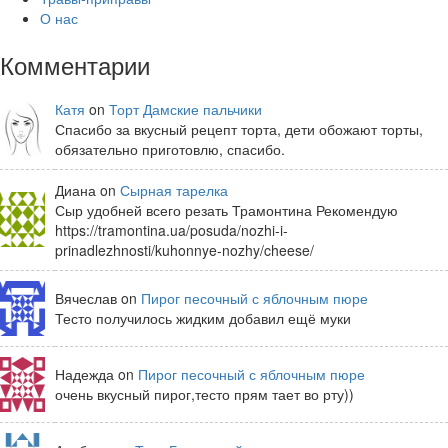
О нас
Комментарии
Катя
on
Торт Дамские пальчики
Спасибо за вкусный рецепт торта, дети обожают торты,
обязательно приготовлю, спасибо.
Диана on
Сырная тарелка
Сыр удобней всего резать Трамонтина Рекомендую
https://tramontina.ua/posuda/nozhi-i-
prinadlezhnosti/kuhonnye-nozhy/cheese/
Вячеслав on
Пирог песочный с яблочным пюре
Тесто получилось жидким добавил ещё муки
Надежда on
Пирог песочный с яблочным пюре
очень вкусный пирог,тесто прям тает во рту))