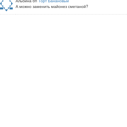
Альбина on
Торт Банановый
А можно заменить майонез сметаной?