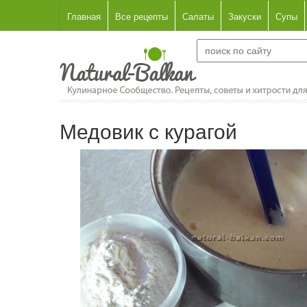
Главная
Все рецепты
Салаты
Закуски
Супы
Медовик с курагой