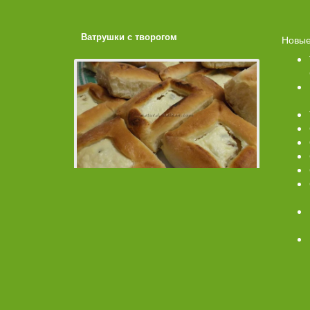
ахарной
Ватрушки с творогом
Торт со 
Новые