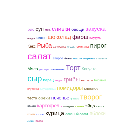
закуска
сливки
суп
рис
овощи
мед
шоколад
фарш
вишня
кукуруза
оладьи
пирог
Рыба
Кекс
ягоды
сметана
запеканка
салат
второе
морковь
масло
спагетти
блины
Торт
Мясо
Капуста
десерт
шампиньоны
сыр
грибы
перец
бисквит
котлеты
черри
помидоры
сгущенка
слоеное
клубника
творог
печенье
орехи
тесто
фасоль
картофель
яйцо
какао
семга
миндаль
свекла
курица
яблоки
слоеный салат
изюм
крошка
паста
Лимон