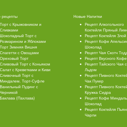
Свеклой
Торт Медовик Карамельный
 рецепты
Новые Напитки
Торт с Крыжовником и
Рецепт Алкогольного
Сливками
Коктейля Пряный Лим
Шоколадный Торт с
Рецепт Коктейля Злой
Розмарином и Яблоками
Рецепт Кофе Апельси
Торт Зимняя Вишня
Шоколад
Спагетти с Овощами
Рецепт Чая Скотч Тод
Ореховый Торт
Рецепт Вкусного Кофе
Сливовый Торт с Коньяком
Рецепт Тайского Чая с
Салат с Креветками и Киви
Льдом
Сливочный Торт с
Рецепт Пивного Кокте
Миндалем. Торт-Суфле
Чак Пукер
Ванильный Пудинг с
Рецепт Пивного Кокте
Черникой
Кружка Сидра
Баклава (Пахлава)
Рецепт Кофе Миндал
Шоколад
Рецепт Коктейля Пья
Чарли