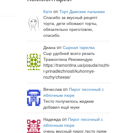
Катя
on
Торт Дамские пальчики
Спасибо за вкусный рецепт
торта, дети обожают торты,
обязательно приготовлю,
спасибо.
Диана on
Сырная тарелка
Сыр удобней всего резать
Трамонтина Рекомендую
https://tramontina.ua/posuda/nozhi-
i-prinadlezhnosti/kuhonnye-
nozhy/cheese/
Вячеслав on
Пирог песочный с
яблочным пюре
Тесто получилось жидким
добавил ещё муки
Надежда on
Пирог песочный с
яблочным пюре
очень вкусный пирог,тесто прям