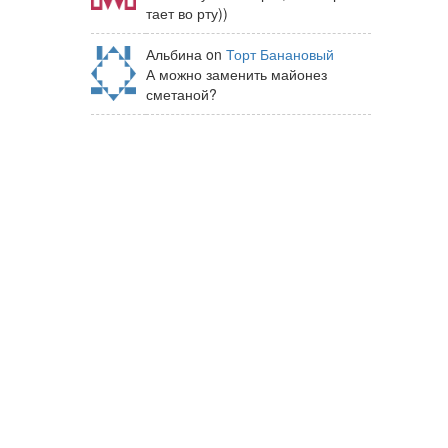
тает во рту))
Альбина on
Торт Банановый
А можно заменить майонез
сметаной?