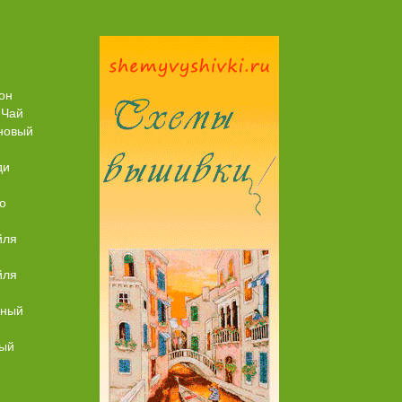
Пирог рыбный (с брюшками семги)
он
 Чай
новый
ди
о
йля
йля
ьный
ный