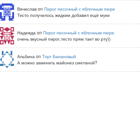
Вячеслав on
Пирог песочный с яблочным пюре
Тесто получилось жидким добавил ещё муки
Надежда on
Пирог песочный с яблочным пюре
очень вкусный пирог,тесто прям тает во рту))
Альбина on
Торт Банановый
А можно заменить майонез сметаной?