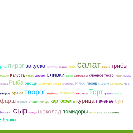
салат
пирог
закуска
грибы
рис
Кекс
семга
кукуруза
оладьи
сливки
Капуста
слоеное тесто
какао
масло
десерт
черри
паста
блины
шампиньоны
Рыба
овощи
Мясо
перец
слоеный салат
морковь
мед
спагетти
запеканка
крошка
творог
Торт
орехи
сгущенка
второе
котлеты
изюм
клубника
фасоль
фарш
курица
картофель
суп
печенье
яйцо
вишня
миндаль
сыр
шоколад
помидоры
бисквит
ягоды
сметана
свекла
Лимон
яблоки