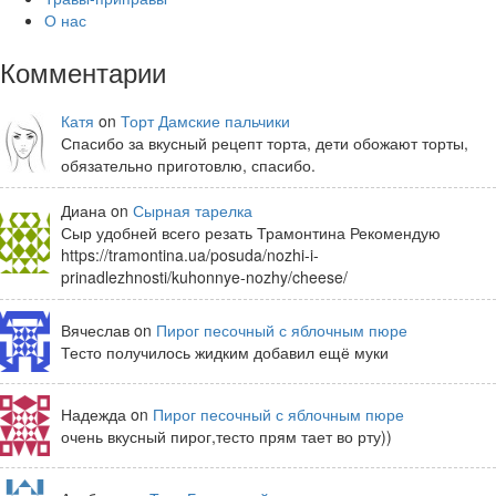
О нас
Комментарии
Катя
on
Торт Дамские пальчики
Спасибо за вкусный рецепт торта, дети обожают торты,
обязательно приготовлю, спасибо.
Диана on
Сырная тарелка
Сыр удобней всего резать Трамонтина Рекомендую
https://tramontina.ua/posuda/nozhi-i-
prinadlezhnosti/kuhonnye-nozhy/cheese/
Вячеслав on
Пирог песочный с яблочным пюре
Тесто получилось жидким добавил ещё муки
Надежда on
Пирог песочный с яблочным пюре
очень вкусный пирог,тесто прям тает во рту))