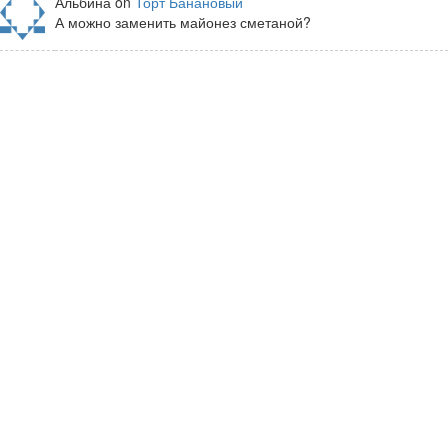
Альбина on
Торт Банановый
А можно заменить майонез сметаной?