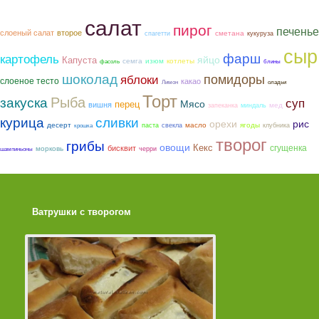
салат
пирог
печенье
слоеный салат
второе
сметана
спагетти
кукуруза
сыр
фарш
картофель
яйцо
Капуста
семга
котлеты
изюм
фасоль
блины
шоколад
помидоры
яблоки
слоеное тесто
какао
Лимон
оладьи
Торт
Рыба
закуска
суп
Мясо
перец
вишня
мед
запеканка
миндаль
курица
сливки
орехи
рис
ягоды
десерт
масло
паста
свекла
клубника
крошка
творог
грибы
овощи
Кекс
сгущенка
бисквит
морковь
черри
шампиньоны
Ватрушки с творогом
Торт со Свеклой