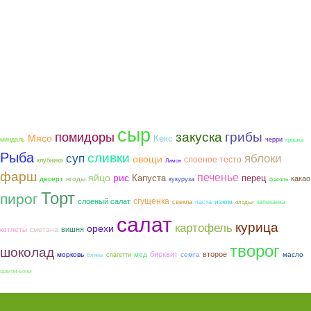
сыр
закуска
грибы
помидоры
Мясо
Кекс
миндаль
черри
крошка
Рыба
сливки
суп
яблоки
овощи
слоеное тесто
клубника
Лимон
фарш
печенье
яйцо
рис
Капуста
перец
какао
ягоды
десерт
кукуруза
фасоль
Торт
пирог
сгущенка
слоеный салат
изюм
свекла
паста
запеканка
оладьи
салат
курица
картофель
орехи
вишня
котлеты
сметана
творог
шоколад
бисквит
второе
морковь
мед
семга
масло
спагетти
блины
шампиньоны