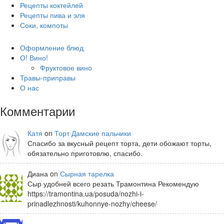
Рецепты коктейлей
Рецепты пива и эля
Соки, компоты
Оформление блюд
О! Вино!
Фруктовое вино
Травы-приправы
О нас
Комментарии
Катя
on
Торт Дамские пальчики
Спасибо за вкусный рецепт торта, дети обожают торты,
обязательно приготовлю, спасибо.
Диана on
Сырная тарелка
Сыр удобней всего резать Трамонтина Рекомендую
https://tramontina.ua/posuda/nozhi-i-
prinadlezhnosti/kuhonnye-nozhy/cheese/