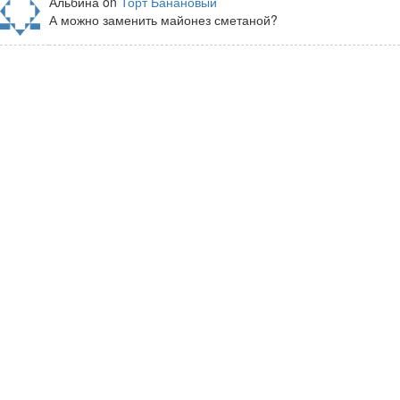
Альбина on
Торт Банановый
А можно заменить майонез сметаной?