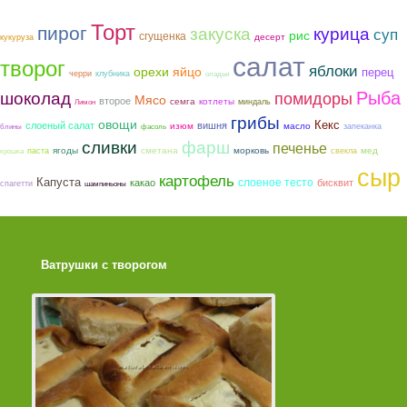
Торт
пирог
закуска
курица
суп
рис
сгущенка
десерт
кукуруза
салат
творог
яблоки
орехи
яйцо
перец
черри
клубника
оладьи
Рыба
шоколад
помидоры
Мясо
второе
семга
котлеты
миндаль
Лимон
грибы
овощи
Кекс
слоеный салат
вишня
изюм
масло
запеканка
блины
фасоль
фарш
сливки
печенье
ягоды
сметана
морковь
мед
паста
свекла
крошка
сыр
картофель
Капуста
слоеное тесто
какао
бисквит
спагетти
шампиньоны
Ватрушки с творогом
Торт со Свеклой