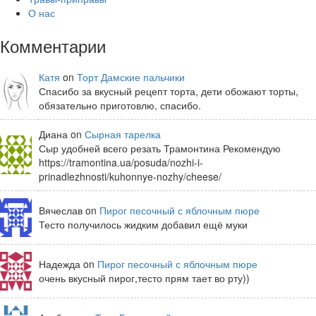
О нас
Комментарии
Катя
on
Торт Дамские пальчики
Спасибо за вкусный рецепт торта, дети обожают торты,
обязательно приготовлю, спасибо.
Диана on
Сырная тарелка
Сыр удобней всего резать Трамонтина Рекомендую
https://tramontina.ua/posuda/nozhi-i-
prinadlezhnosti/kuhonnye-nozhy/cheese/
Вячеслав on
Пирог песочный с яблочным пюре
Тесто получилось жидким добавил ещё муки
Надежда on
Пирог песочный с яблочным пюре
очень вкусный пирог,тесто прям тает во рту))