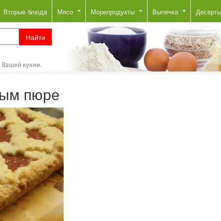
Вторые блюда
Мясо
Морепродукты
Выпечка
Десерт
ным пюре