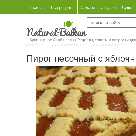
Главная
Все рецепты
Салаты
Закуски
Супы
Пирог песочный с яблоч