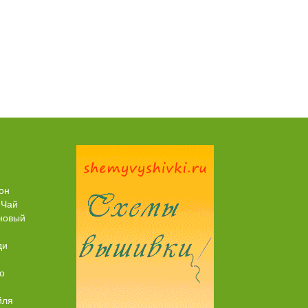
Пирог рыбный (с брюшками семги)
он
 Чай
новый
ди
о
йля