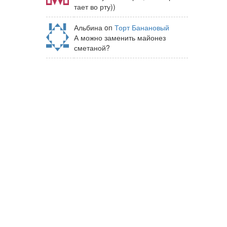
тает во рту))
Альбина on
Торт Банановый
А можно заменить майонез
сметаной?