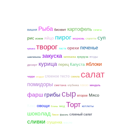
Рыба
картофель
вишня
бисквит
семга
пирог
суп
рис
яйцо
морковь
изюм
спагетти
творог
печенье
орехи
паста
крошка
закуска
ягоды
запеканка
кукуруза
шампиньоны
курица
яблоки
перец
Капуста
десерт
салат
слоеное тесто
черри
свекла
оладьи
помидоры
какао
сметана
клубника
миндаль
сыр
фарш
грибы
Мясо
второе
Торт
овощи
Кекс
мед
котлеты
блины
шоколад
слоеный салат
Лимон
фасоль
сливки
сгущенка
масло