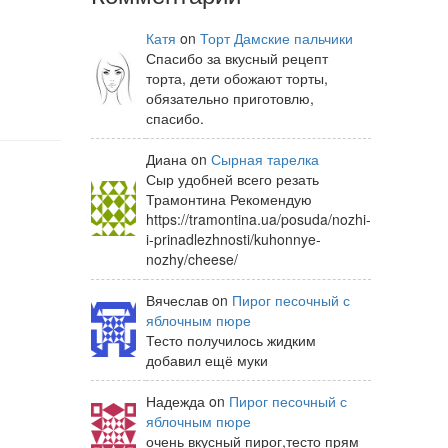
Катя
on
Торт Дамские пальчики
Спасибо за вкусный рецепт
торта, дети обожают торты,
обязательно приготовлю,
спасибо.
Диана on
Сырная тарелка
Сыр удобней всего резать
Трамонтина Рекомендую
https://tramontina.ua/posuda/nozhi-
i-prinadlezhnosti/kuhonnye-
nozhy/cheese/
Вячеслав on
Пирог песочный с
яблочным пюре
Тесто получилось жидким
добавил ещё муки
Надежда on
Пирог песочный с
яблочным пюре
очень вкусный пирог,тесто прям