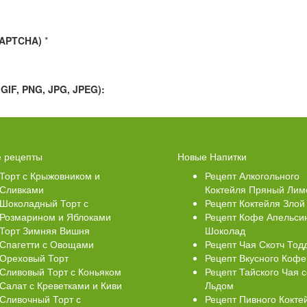
CAPTCHA)
*
IF, PNG, JPG, JPEG):
Свеклой
Торт Медовик Карамельный
 рецепты
Новые Напитки
Торт с Крыжовником и
Рецепт Алкогольного
Сливками
Коктейля Пряный Лим
Шоколадный Торт с
Рецепт Коктейля Злой
Розмарином и Яблоками
Рецепт Кофе Апельси
Торт Зимняя Вишня
Шоколад
Спагетти с Овощами
Рецепт Чая Скотч Тод
Ореховый Торт
Рецепт Вкусного Кофе
Сливовый Торт с Коньяком
Рецепт Тайского Чая с
Салат с Креветками и Киви
Льдом
Сливочный Торт с
Рецепт Пивного Кокте