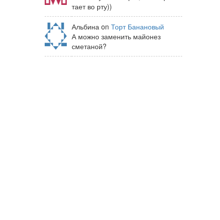
тает во рту))
Альбина on
Торт Банановый
А можно заменить майонез
сметаной?