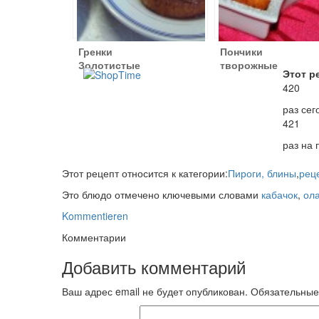
Гренки
Пончики
Золотистые
творожные
Этот р
420
раз сег
421
раз на
Этот рецепт относится к категории:
Пироги, блины
,
рец
Это блюдо отмечено ключевыми словами
кабачок
,
ол
Kommentieren
Комментарии
Добавить комментарий
Ваш адрес email не будет опубликован.
Обязательные