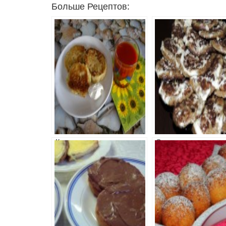
Больше Рецептов:
Капустные
Оладьи из
оладьи
печени