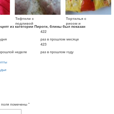
Тефтели с
Тортилья с
подливой
рисом и
ецепт из категории Пироги, блины был показан
креветками
422
одня
раз в прошлом месяце
423
 прошлой неделе
раз в прошлом году
епты
адьи
 поля помечены
*