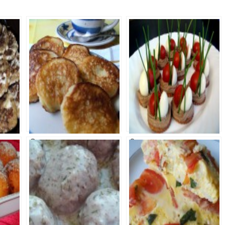
Сырники
Закуска с
муссом из
куриной печени