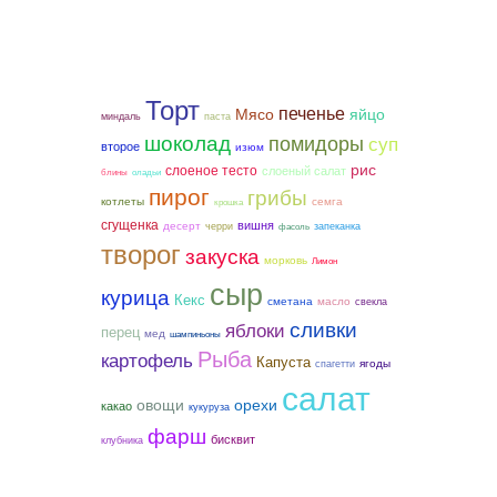
Торт
печенье
Мясо
яйцо
миндаль
паста
шоколад
помидоры
суп
второе
изюм
рис
слоеное тесто
слоеный салат
блины
оладьи
пирог
грибы
котлеты
семга
крошка
сгущенка
вишня
десерт
черри
запеканка
фасоль
творог
закуска
морковь
Лимон
сыр
курица
Кекс
сметана
масло
свекла
сливки
яблоки
перец
мед
шампиньоны
Рыба
картофель
Капуста
ягоды
спагетти
салат
овощи
орехи
какао
кукуруза
фарш
бисквит
клубника