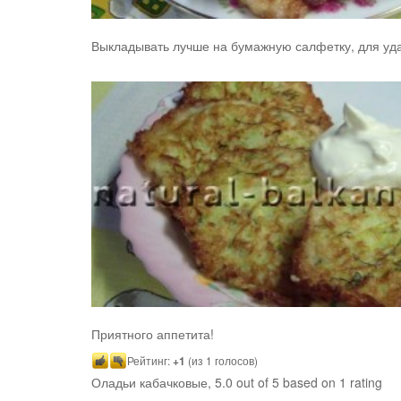
Выкладывать лучше на бумажную салфетку, для уд
Приятного аппетита!
Рейтинг:
+1
(из 1 голосов)
Оладьи кабачковые
,
5.0
out of
5
based on
1
rating