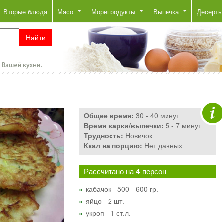
Вторые блюда
Мясо
Морепродукты
Выпечка
Десерт
Общее время:
30 - 40 минут
Время варки/выпечки:
5 - 7 минут
Трудность:
Новичок
Ккал на порцию:
Нет данных
Рассчитано на
4
персон
кабачок - 500 - 600 гр.
яйцо - 2 шт.
укроп - 1 ст.л.