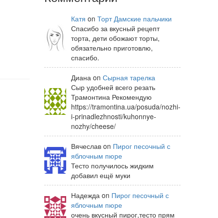
Катя
on
Торт Дамские пальчики
Спасибо за вкусный рецепт
торта, дети обожают торты,
обязательно приготовлю,
спасибо.
Диана on
Сырная тарелка
Сыр удобней всего резать
Трамонтина Рекомендую
https://tramontina.ua/posuda/nozhi-
i-prinadlezhnosti/kuhonnye-
nozhy/cheese/
Вячеслав on
Пирог песочный с
яблочным пюре
Тесто получилось жидким
добавил ещё муки
Надежда on
Пирог песочный с
яблочным пюре
очень вкусный пирог,тесто прям