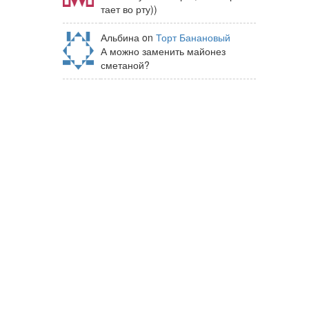
тает во рту))
Альбина on
Торт Банановый
А можно заменить майонез
сметаной?