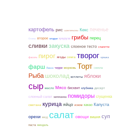
картофель
печенье
рис
Кекс
шампиньоны
грибы
перец
второе
кукуруза
блины
оладьи
закуска
сливки
слоеное тесто
спагетти
творог
пирог
ягоды
семга
фасоль
крошка
Торт
фарш
морковь
черри
свекла
Лимон
Рыба
шоколад
яблоки
котлеты
сыр
Мясо
бисквит
масло
десерт
клубника
помидоры
сгущенка
слоеный салат
запеканка
курица
яйцо
Капуста
какао
сметана
изюм
салат
суп
орехи
овощи
вишня
мед
паста
миндаль