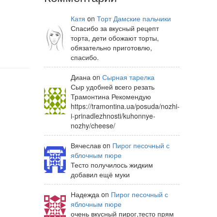
Катя
on
Торт Дамские пальчики
Спасибо за вкусный рецепт
торта, дети обожают торты,
обязательно приготовлю,
спасибо.
Диана on
Сырная тарелка
Сыр удобней всего резать
Трамонтина Рекомендую
https://tramontina.ua/posuda/nozhi-
i-prinadlezhnosti/kuhonnye-
nozhy/cheese/
Вячеслав on
Пирог песочный с
яблочным пюре
Тесто получилось жидким
добавил ещё муки
Надежда on
Пирог песочный с
яблочным пюре
очень вкусный пирог,тесто прям