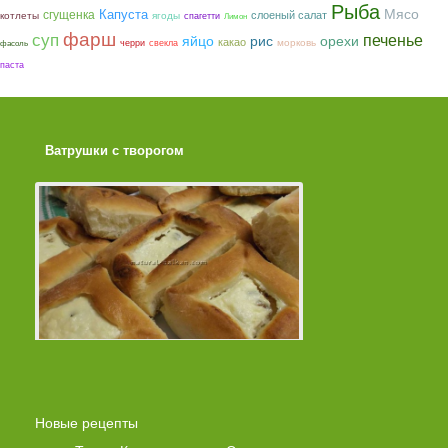
Рыба
Мясо
сгущенка
Капуста
слоеный салат
котлеты
ягоды
спагетти
Лимон
фарш
суп
печенье
яйцо
рис
орехи
какао
морковь
черри
свекла
фасоль
паста
Ватрушки с творогом
Торт со Свеклой
Новые рецепты