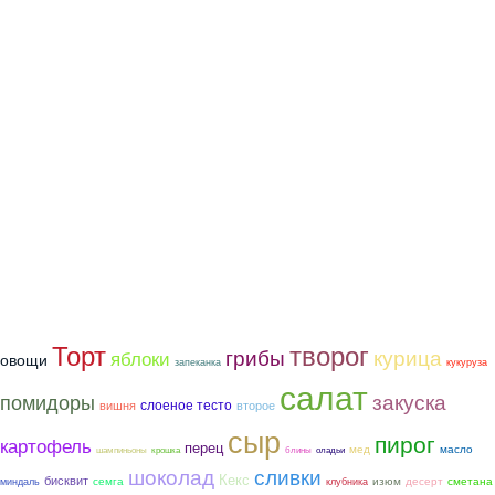
Торт
творог
грибы
курица
яблоки
овощи
запеканка
кукуруза
салат
закуска
помидоры
слоеное тесто
вишня
второе
сыр
пирог
картофель
перец
мед
масло
шампиньоны
крошка
блины
оладьи
шоколад
сливки
Кекс
бисквит
семга
сметана
изюм
десерт
миндаль
клубника