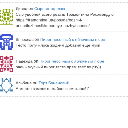
Диана on
Сырная тарелка
Сыр удобней всего резать Трамонтина Рекомендую
https://tramontina.ua/posuda/nozhi-i-
prinadlezhnosti/kuhonnye-nozhy/cheese/
Вячеслав on
Пирог песочный с яблочным пюре
Тесто получилось жидким добавил ещё муки
Надежда on
Пирог песочный с яблочным пюре
очень вкусный пирог,тесто прям тает во рту))
Альбина on
Торт Банановый
А можно заменить майонез сметаной?