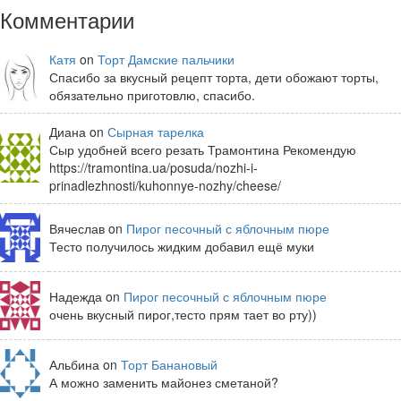
Комментарии
Катя
on
Торт Дамские пальчики
Спасибо за вкусный рецепт торта, дети обожают торты,
обязательно приготовлю, спасибо.
Диана on
Сырная тарелка
Сыр удобней всего резать Трамонтина Рекомендую
https://tramontina.ua/posuda/nozhi-i-
prinadlezhnosti/kuhonnye-nozhy/cheese/
Вячеслав on
Пирог песочный с яблочным пюре
Тесто получилось жидким добавил ещё муки
Надежда on
Пирог песочный с яблочным пюре
очень вкусный пирог,тесто прям тает во рту))
Альбина on
Торт Банановый
А можно заменить майонез сметаной?