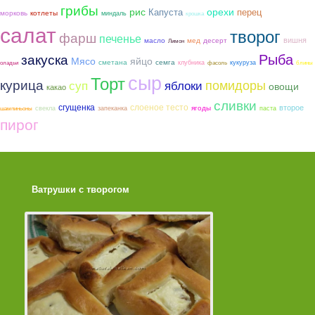
грибы
рис
орехи
Капуста
перец
морковь
котлеты
миндаль
крошка
салат
творог
фарш
печенье
вишня
мед
масло
десерт
Лимон
Рыба
закуска
Мясо
яйцо
сметана
семга
клубника
кукуруза
оладьи
фасоль
блины
сыр
Торт
курица
помидоры
суп
яблоки
овощи
какао
сливки
сгущенка
слоеное тесто
второе
ягоды
свекла
запеканка
паста
шампиньоны
пирог
Ватрушки с творогом
Торт со Свеклой