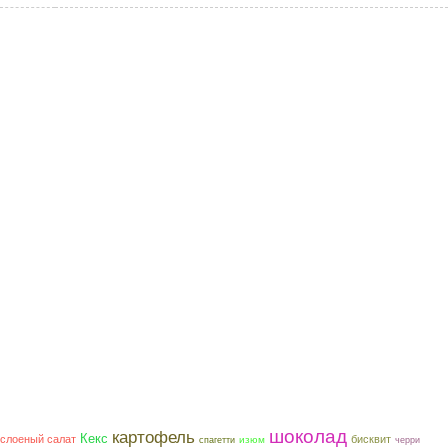
шоколад
картофель
Кекс
слоеный салат
бисквит
изюм
спагетти
черри