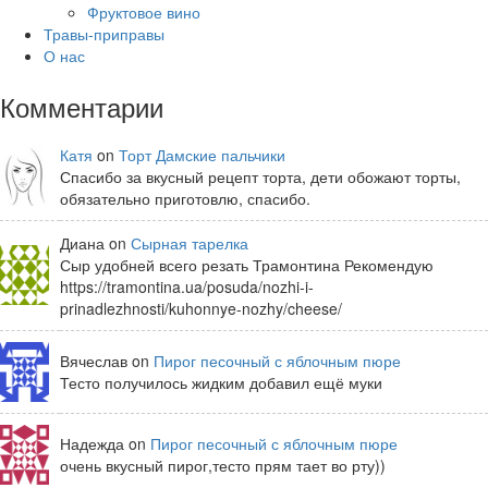
Фруктовое вино
Травы-приправы
О нас
Комментарии
Катя
on
Торт Дамские пальчики
Спасибо за вкусный рецепт торта, дети обожают торты,
обязательно приготовлю, спасибо.
Диана on
Сырная тарелка
Сыр удобней всего резать Трамонтина Рекомендую
https://tramontina.ua/posuda/nozhi-i-
prinadlezhnosti/kuhonnye-nozhy/cheese/
Вячеслав on
Пирог песочный с яблочным пюре
Тесто получилось жидким добавил ещё муки
Надежда on
Пирог песочный с яблочным пюре
очень вкусный пирог,тесто прям тает во рту))