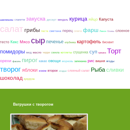
закуска
курица
яйцо
Капуста
десерт
спагетти
миндаль
шампиньоны
салат
грибы
фарш
перец
слоеное
сметана
семга
паста
Лимон
блины
сыр
картофель
печенье
Мясо
тесто
Кекс
бисквит
клубника
Торт
помидоры
суп
сгущенка
мед
котлеты
масло
черри
свекла
крошка
пирог
орехи
овощи
рис
какао
вишня
морковь
ягоды
запеканка
фасоль
творог
Рыба
сливки
яблоки
второе
слоеный салат
изюм
оладьи
шоколад
кукуруза
Ватрушки с творогом
Торт со Свеклой