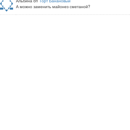
Альбина on
Торт Банановый
А можно заменить майонез сметаной?