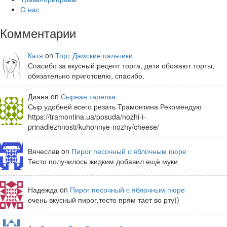
О нас
Комментарии
Катя
on
Торт Дамские пальчики
Спасибо за вкусный рецепт торта, дети обожают торты,
обязательно приготовлю, спасибо.
Диана on
Сырная тарелка
Сыр удобней всего резать Трамонтина Рекомендую
https://tramontina.ua/posuda/nozhi-i-
prinadlezhnosti/kuhonnye-nozhy/cheese/
Вячеслав on
Пирог песочный с яблочным пюре
Тесто получилось жидким добавил ещё муки
Надежда on
Пирог песочный с яблочным пюре
очень вкусный пирог,тесто прям тает во рту))