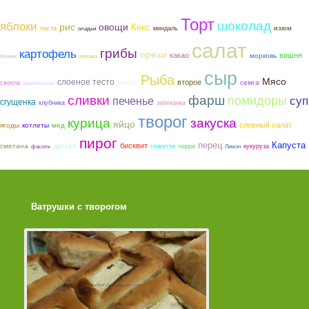
Торт
шоколад
яблоки
рис
овощи
Кекс
изюм
паста
миндаль
оладьи
салат
грибы
картофель
орехи
какао
вишня
морковь
блины
крошка
сыр
Рыба
Мясо
слоеное тесто
второе
семга
масло
свекла
шампиньоны
фарш
сливки
помидоры
суп
печенье
сгущенка
клубника
запеканка
творог
курица
закуска
яйцо
слоеный салат
ягоды
котлеты
мед
пирог
перец
Капуста
бисквит
сметана
десерт
спагетти
черри
кукуруза
фасоль
Лимон
Ватрушки с творогом
Торт со Свеклой