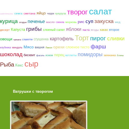
салат
творог
яйцо
семга
сметана
черри
кукуруза
шампиньоны
курица
закуска
суп
печенье
рис
морковь
мед
масло
свекла
оладьи
грибы
яблоки
Капуста
слоеный салат
какао
второе
ягоды
десерт
паста
Торт
пирог
сливки
картофель
овощи
сгущенка
спагетти
крошка
фарш
Мясо
орехи
слоеное тесто
вишня
клубника
миндаль
Лимон
шоколад
помидоры
перец
бисквит
котлеты
изюм
запеканка
фасоль
блины
сыр
Рыба
Кекс
Ватрушки с творогом
Торт со Свеклой