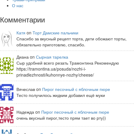
О нас
Комментарии
Катя
on
Торт Дамские пальчики
Спасибо за вкусный рецепт торта, дети обожают торты,
обязательно приготовлю, спасибо.
Диана on
Сырная тарелка
Сыр удобней всего резать Трамонтина Рекомендую
https://tramontina.ua/posuda/nozhi-i-
prinadlezhnosti/kuhonnye-nozhy/cheese/
Вячеслав on
Пирог песочный с яблочным пюре
Тесто получилось жидким добавил ещё муки
Надежда on
Пирог песочный с яблочным пюре
очень вкусный пирог,тесто прям тает во рту))