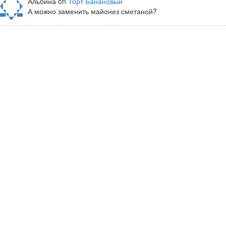
Альбина on
Торт Банановый
А можно заменить майонез сметаной?