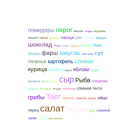
пирог
помидоры
морковь
масло
оладьи
овощи
рис
Мясо
вишня
какао
десерт
миндаль
шоколад
Кекс
черри
клубника
блины
фасоль
фарш
закуска
суп
бисквит
сметана
сливки
картофель
печенье
курица
яблоки
Капуста
Лимон
крошка
сыр
Рыба
сгущенка
котлеты
изюм
паста
слоеное тесто
второе
ягоды
кукуруза
запеканка
Торт
грибы
орехи
яйцо
семга
спагетти
салат
творог
перец
слоеный
мед
салат
свекла
шампиньоны