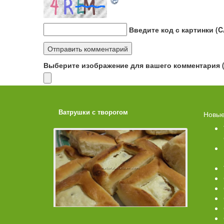
Введите код с картинки (
Выберите изображение для вашего комментария (G
ахарной
Ватрушки с творогом
Торт со 
Новые