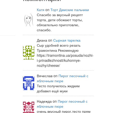
Катя
on
Торт Дамские пальчики
Спасибо за вкусный рецепт
торта, дети обожают торты,
обязательно приготовлю,
спасибо.
Диана on
Сырная тарелка
Сыр удобней всего резать
Трамонтина Рекомендую
https://tramontina.ua/posuda/nozhi-
i-prinadlezhnosti/kuhonnye-
nozhy/cheese/
Вячеслав on
Пирог песочный с
яблочным пюре
Тесто получилось жидким
добавил ещё муки
Надежда on
Пирог песочный с
яблочным пюре
очень вкусный пирог,тесто прям