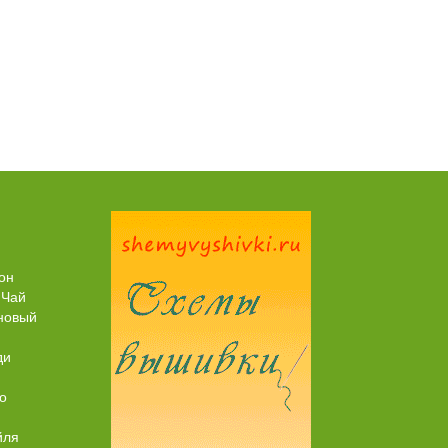
Пирог рыбный (с брюшками семги)
он
 Чай
новый
ди
о
йля