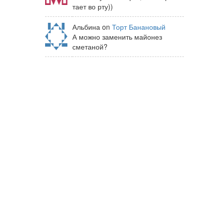
тает во рту))
Альбина on
Торт Банановый
А можно заменить майонез
сметаной?