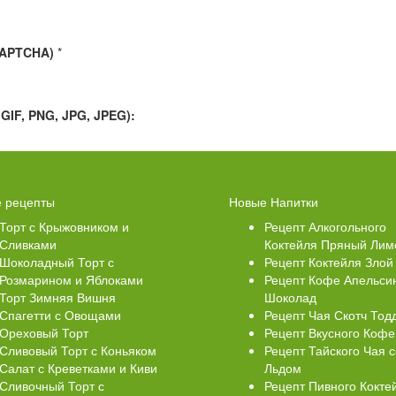
CAPTCHA)
*
IF, PNG, JPG, JPEG):
Свеклой
Торт Медовик Карамельный
 рецепты
Новые Напитки
Торт с Крыжовником и
Рецепт Алкогольного
Сливками
Коктейля Пряный Лим
Шоколадный Торт с
Рецепт Коктейля Злой
Розмарином и Яблоками
Рецепт Кофе Апельси
Торт Зимняя Вишня
Шоколад
Спагетти с Овощами
Рецепт Чая Скотч Тод
Ореховый Торт
Рецепт Вкусного Кофе
Сливовый Торт с Коньяком
Рецепт Тайского Чая с
Салат с Креветками и Киви
Льдом
Сливочный Торт с
Рецепт Пивного Кокте