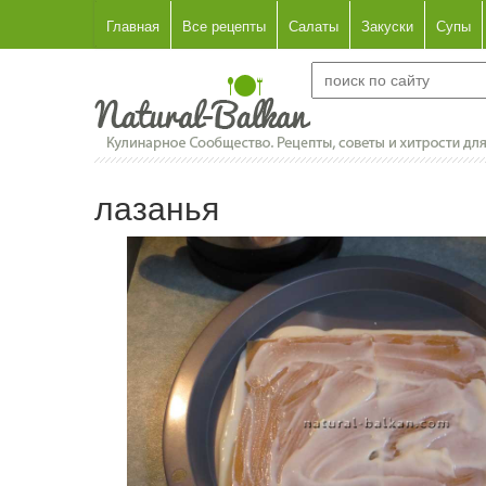
Главная
Все рецепты
Салаты
Закуски
Супы
лазанья