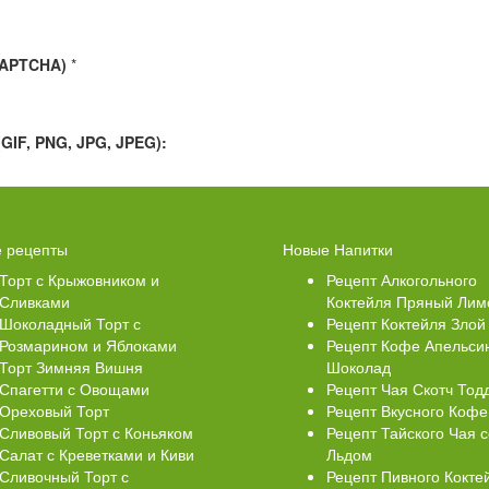
CAPTCHA)
*
IF, PNG, JPG, JPEG):
Свеклой
Торт Медовик Карамельный
 рецепты
Новые Напитки
Торт с Крыжовником и
Рецепт Алкогольного
Сливками
Коктейля Пряный Лим
Шоколадный Торт с
Рецепт Коктейля Злой
Розмарином и Яблоками
Рецепт Кофе Апельси
Торт Зимняя Вишня
Шоколад
Спагетти с Овощами
Рецепт Чая Скотч Тод
Ореховый Торт
Рецепт Вкусного Кофе
Сливовый Торт с Коньяком
Рецепт Тайского Чая с
Салат с Креветками и Киви
Льдом
Сливочный Торт с
Рецепт Пивного Кокте