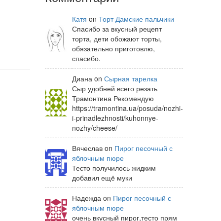
Катя
on
Торт Дамские пальчики
Спасибо за вкусный рецепт
торта, дети обожают торты,
обязательно приготовлю,
спасибо.
Диана on
Сырная тарелка
Сыр удобней всего резать
Трамонтина Рекомендую
https://tramontina.ua/posuda/nozhi-
i-prinadlezhnosti/kuhonnye-
nozhy/cheese/
Вячеслав on
Пирог песочный с
яблочным пюре
Тесто получилось жидким
добавил ещё муки
Надежда on
Пирог песочный с
яблочным пюре
очень вкусный пирог,тесто прям