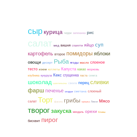
сыр
курица
рис
черри
запеканка
салат
суп
яйцо
вишня
мед
спагетти
помидоры
картофель
яблоки
второе
Рыба
овощи
слоеное
ягоды
десерт
масло
тесто
Капуста
какао
котлеты
морковь
изюм
Кекс
сгущенка
семга
клубника
кукуруза
паста
шоколад
сливки
перец
свекла
шампиньоны
фарш
печенье
слоеный
сметана
оладьи
Торт
грибы
Мясо
салат
фасоль
крошка
Лимон
творог
закуска
орехи
миндаль
блины
пирог
бисквит