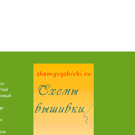
Пирог рыбный (с брюшками семги)
он
 Чай
новый
ди
о
йля