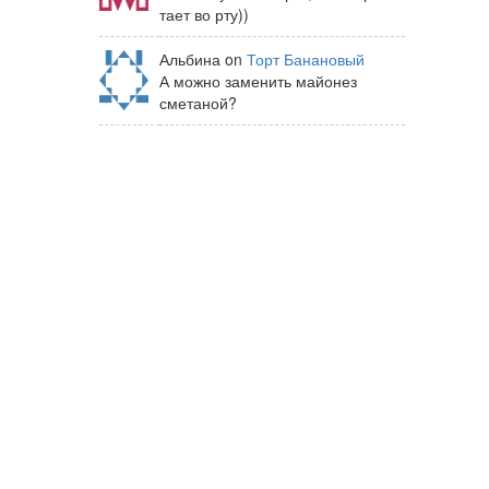
тает во рту))
Альбина on
Торт Банановый
А можно заменить майонез
сметаной?