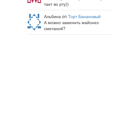
тает во рту))
Альбина on
Торт Банановый
А можно заменить майонез
сметаной?