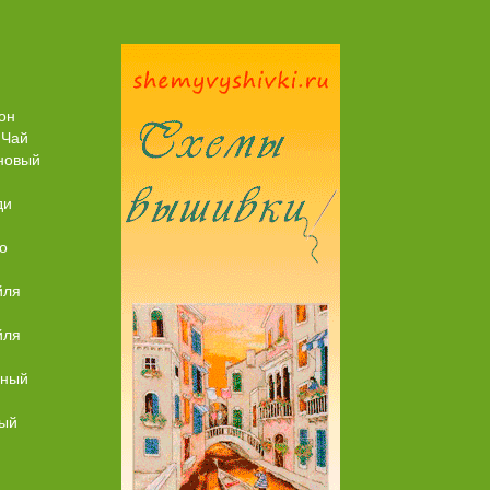
Пирог рыбный (с брюшками семги)
он
 Чай
новый
ди
о
йля
йля
ьный
ный