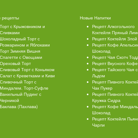
Свеклой
Торт Медовик Карамельный
 рецепты
Новые Напитки
Торт с Крыжовником и
Рецепт Алкогольного
Сливками
Коктейля Пряный Лим
Шоколадный Торт с
Рецепт Коктейля Злой
Розмарином и Яблоками
Рецепт Кофе Апельси
Торт Зимняя Вишня
Шоколад
Спагетти с Овощами
Рецепт Чая Скотч Тод
Ореховый Торт
Рецепт Вкусного Кофе
Сливовый Торт с Коньяком
Рецепт Тайского Чая с
Салат с Креветками и Киви
Льдом
Сливочный Торт с
Рецепт Пивного Кокте
Миндалем. Торт-Суфле
Чак Пукер
Ванильный Пудинг с
Рецепт Пивного Кокте
Черникой
Кружка Сидра
Баклава (Пахлава)
Рецепт Кофе Миндал
Шоколад
Рецепт Коктейля Пья
Чарли