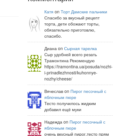
Катя
on
Торт Дамские пальчики
Спасибо за вкусный рецепт
торта, дети обожают торты,
обязательно приготовлю,
спасибо.
Диана on
Сырная тарелка
Сыр удобней всего резать
Трамонтина Рекомендую
https://tramontina.ua/posuda/nozhi-
i-prinadlezhnosti/kuhonnye-
nozhy/cheese/
Вячеслав on
Пирог песочный с
яблочным пюре
Тесто получилось жидким
добавил ещё муки
Надежда on
Пирог песочный с
яблочным пюре
очень вкусный пирог,тесто прям