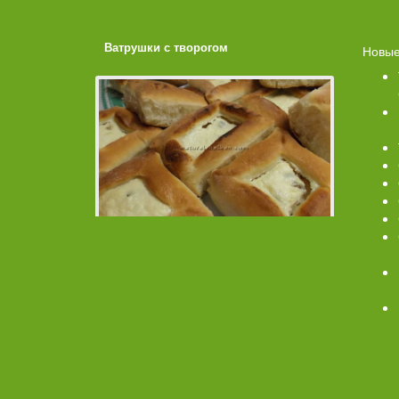
ахарной
Ватрушки с творогом
Торт со 
Новые