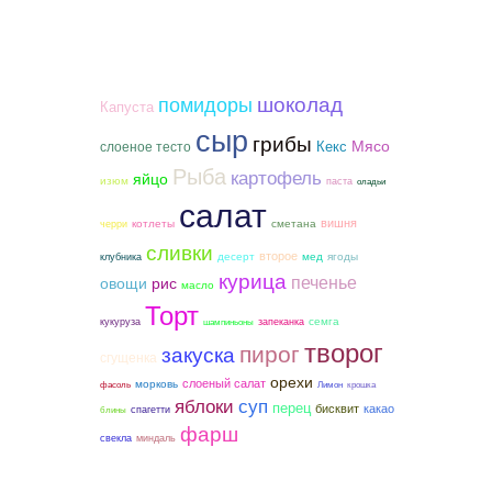
шоколад
помидоры
Капуста
сыр
грибы
Мясо
слоеное тесто
Кекс
Рыба
картофель
яйцо
изюм
паста
оладьи
салат
вишня
котлеты
сметана
черри
сливки
второе
мед
ягоды
десерт
клубника
курица
печенье
овощи
рис
масло
Торт
семга
кукуруза
запеканка
шампиньоны
творог
пирог
закуска
сгущенка
орехи
слоеный салат
морковь
фасоль
Лимон
крошка
яблоки
суп
перец
бисквит
какао
спагетти
блины
фарш
свекла
миндаль