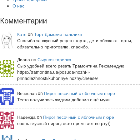
О нас
Комментарии
Катя
on
Торт Дамские пальчики
Спасибо за вкусный рецепт торта, дети обожают торты,
обязательно приготовлю, спасибо.
Диана on
Сырная тарелка
Сыр удобней всего резать Трамонтина Рекомендую
https://tramontina.ua/posuda/nozhi-i-
prinadlezhnosti/kuhonnye-nozhy/cheese/
Вячеслав on
Пирог песочный с яблочным пюре
Тесто получилось жидким добавил ещё муки
Надежда on
Пирог песочный с яблочным пюре
очень вкусный пирог,тесто прям тает во рту))