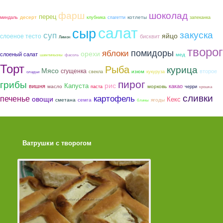
фарш
шоколад
перец
котлеты
десерт
миндаль
клубника
спагетти
запеканка
салат
сыр
закуска
суп
яйцо
слоеное тесто
бисквит
Лимон
творог
помидоры
яблоки
орехи
слоеный салат
мед
шампиньоны
фасоль
Торт
Рыба
курица
Мясо
сгущенка
второе
изюм
свекла
кукуруза
оладьи
пирог
грибы
рис
Капуста
вишня
какао
морковь
масло
паста
черри
крошка
сливки
картофель
печенье
овощи
Кекс
сметана
семга
ягоды
блины
Ватрушки с творогом
Торт со Свеклой