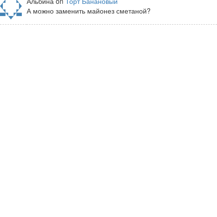
Альбина on
Торт Банановый
А можно заменить майонез сметаной?