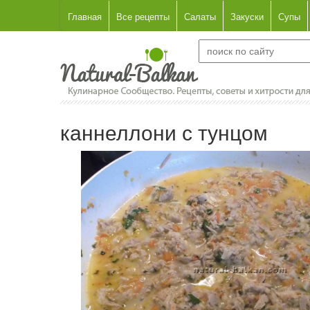
Главная
Все рецепты
Салаты
Закуски
Супы
каннеллони с тунцом