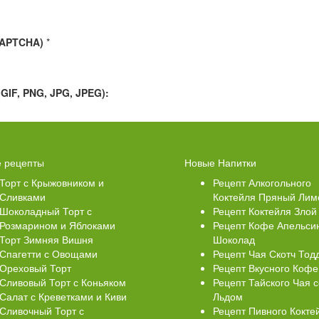
CAPTCHA)
*
IF, PNG, JPG, JPEG):
Свеклой
Торт Медовик Карамельный
 рецепты
Новые Напитки
Торт с Крыжовником и
Рецепт Алкогольного
Сливками
Коктейля Пряный Лим
Шоколадный Торт с
Рецепт Коктейля Злой
Розмарином и Яблоками
Рецепт Кофе Апельси
Торт Зимняя Вишня
Шоколад
Спагетти с Овощами
Рецепт Чая Скотч Тод
Ореховый Торт
Рецепт Вкусного Кофе
Сливовый Торт с Коньяком
Рецепт Тайского Чая с
Салат с Креветками и Киви
Льдом
Сливочный Торт с
Рецепт Пивного Кокте