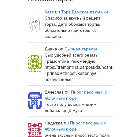
Катя
on
Торт Дамские пальчики
Спасибо за вкусный рецепт
торта, дети обожают торты,
обязательно приготовлю,
спасибо.
Диана on
Сырная тарелка
Сыр удобней всего резать
Трамонтина Рекомендую
https://tramontina.ua/posuda/nozhi-
i-prinadlezhnosti/kuhonnye-
nozhy/cheese/
Вячеслав on
Пирог песочный с
яблочным пюре
Тесто получилось жидким
добавил ещё муки
Надежда on
Пирог песочный с
яблочным пюре
очень вкусный пирог,тесто прям