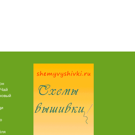
Пирог рыбный (с брюшками семги)
он
 Чай
новый
ди
о
йля