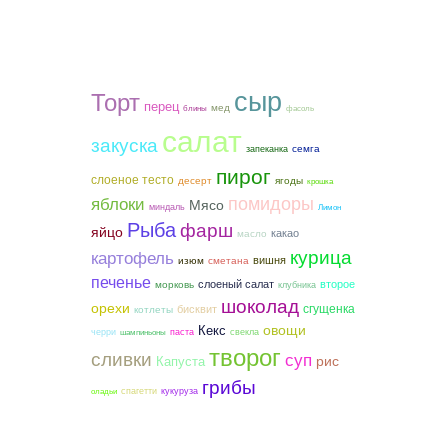
сыр
Торт
перец
мед
блины
фасоль
салат
закуска
семга
запеканка
пирог
слоеное тесто
ягоды
десерт
крошка
помидоры
яблоки
Мясо
миндаль
Лимон
Рыба
фарш
яйцо
какао
масло
курица
картофель
вишня
сметана
изюм
печенье
слоеный салат
второе
морковь
клубника
шоколад
орехи
сгущенка
бисквит
котлеты
овощи
Кекс
черри
паста
свекла
шампиньоны
творог
сливки
суп
рис
Капуста
грибы
спагетти
кукуруза
оладьи