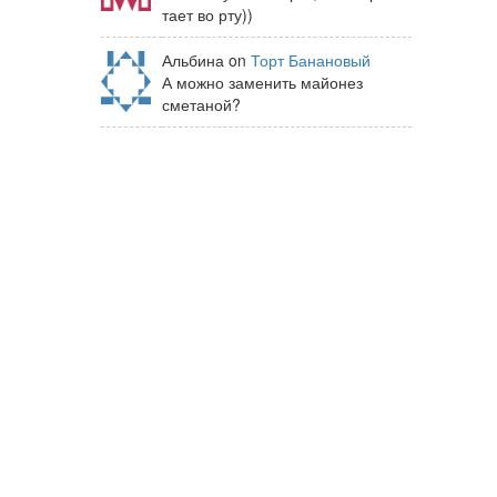
тает во рту))
Альбина on
Торт Банановый
А можно заменить майонез
сметаной?