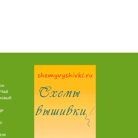
Пирог рыбный (с брюшками семги)
он
 Чай
новый
ди
о
йля