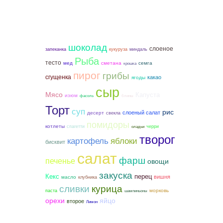
шоколад
слоеное
запеканка
кукуруза
миндаль
Рыба
тесто
мед
сметана
семга
крошка
пирог
грибы
сгущенка
какао
ягоды
сыр
Мясо
Капуста
изюм
фасоль
блины
Торт
суп
рис
слоеный салат
десерт
свекла
помидоры
котлеты
спагетти
черри
оладьи
творог
картофель
яблоки
бисквит
салат
фарш
печенье
овощи
закуска
Кекс
перец
вишня
масло
клубника
курица
сливки
морковь
паста
шампиньоны
орехи
яйцо
второе
Лимон