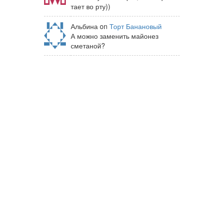
тает во рту))
Альбина on
Торт Банановый
А можно заменить майонез
сметаной?