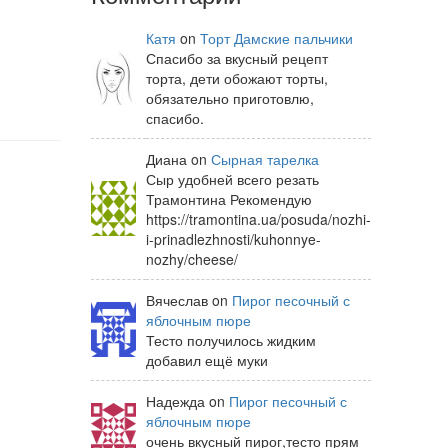
Катя
on
Торт Дамские пальчики
Спасибо за вкусный рецепт
торта, дети обожают торты,
обязательно приготовлю,
спасибо.
Диана on
Сырная тарелка
Сыр удобней всего резать
Трамонтина Рекомендую
https://tramontina.ua/posuda/nozhi-
i-prinadlezhnosti/kuhonnye-
nozhy/cheese/
Вячеслав on
Пирог песочный с
яблочным пюре
Тесто получилось жидким
добавил ещё муки
Надежда on
Пирог песочный с
яблочным пюре
очень вкусный пирог,тесто прям