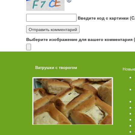
Введите код с картинки (
Выберите изображение для вашего комментария (G
ахарной
Ватрушки с творогом
Торт со 
Новые