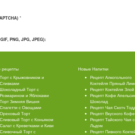
CAPTCHA)
*
IF, PNG, JPG, JPEG):
Свеклой
Торт Медовик Карамельный
 рецепты
Новые Напитки
Торт с Крыжовником и
Рецепт Алкогольного
Сливками
Коктейля Пряный Лим
Шоколадный Торт с
Рецепт Коктейля Злой
Розмарином и Яблоками
Рецепт Кофе Апельси
Торт Зимняя Вишня
Шоколад
Спагетти с Овощами
Рецепт Чая Скотч Тод
Ореховый Торт
Рецепт Вкусного Кофе
Сливовый Торт с Коньяком
Рецепт Тайского Чая с
Салат с Креветками и Киви
Льдом
Сливочный Торт с
Рецепт Пивного Кокте