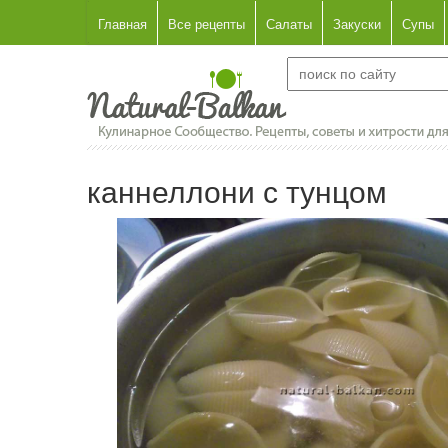
Главная
Все рецепты
Салаты
Закуски
Супы
каннеллони с тунцом