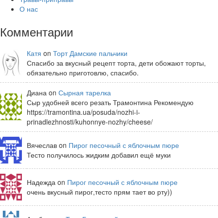
О нас
Комментарии
Катя
on
Торт Дамские пальчики
Спасибо за вкусный рецепт торта, дети обожают торты,
обязательно приготовлю, спасибо.
Диана on
Сырная тарелка
Сыр удобней всего резать Трамонтина Рекомендую
https://tramontina.ua/posuda/nozhi-i-
prinadlezhnosti/kuhonnye-nozhy/cheese/
Вячеслав on
Пирог песочный с яблочным пюре
Тесто получилось жидким добавил ещё муки
Надежда on
Пирог песочный с яблочным пюре
очень вкусный пирог,тесто прям тает во рту))