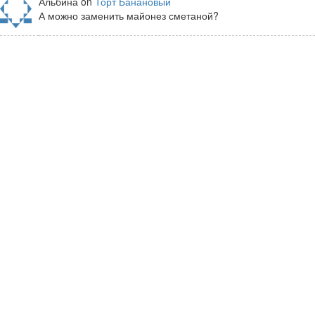
Альбина on
Торт Банановый
А можно заменить майонез сметаной?