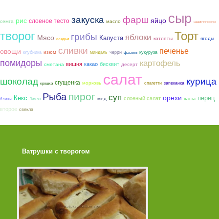
сыр
закуска
фарш
рис
яйцо
слоеное тесто
семга
масло
шампиньоны
творог
Торт
грибы
яблоки
Мясо
Капуста
котлеты
ягоды
оладьи
сливки
печенье
овощи
изюм
клубника
миндаль
черри
кукуруза
фасоль
помидоры
картофель
вишня
какао
бисквит
сметана
десерт
салат
шоколад
курица
сгущенка
морковь
спагетти
запеканка
крошка
пирог
Рыба
суп
орехи
Кекс
перец
слоеный салат
мед
паста
блины
Лимон
второе
свекла
Ватрушки с творогом
Торт со Свеклой