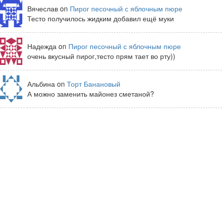
Вячеслав on
Пирог песочный с яблочным пюре
Тесто получилось жидким добавил ещё муки
Надежда on
Пирог песочный с яблочным пюре
очень вкусный пирог,тесто прям тает во рту))
Альбина on
Торт Банановый
А можно заменить майонез сметаной?