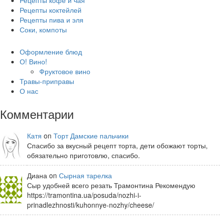
Рецепты кофе и чая
Рецепты коктейлей
Рецепты пива и эля
Соки, компоты
Оформление блюд
О! Вино!
Фруктовое вино
Травы-приправы
О нас
Комментарии
Катя
on
Торт Дамские пальчики
Спасибо за вкусный рецепт торта, дети обожают торты,
обязательно приготовлю, спасибо.
Диана on
Сырная тарелка
Сыр удобней всего резать Трамонтина Рекомендую
https://tramontina.ua/posuda/nozhi-i-
prinadlezhnosti/kuhonnye-nozhy/cheese/