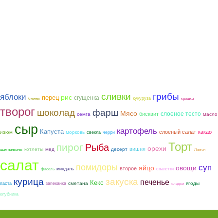
грибы
сливки
яблоки
рис
перец
сгущенка
кукуруза
блины
крошка
творог
шоколад
фарш
Мясо
слоеное тесто
бисквит
семга
масло
сыр
картофель
Капуста
слоеный салат
какао
морковь
изюм
свекла
черри
Торт
пирог
Рыба
орехи
вишня
котлеты
мед
десерт
шампиньоны
Лимон
салат
помидоры
суп
яйцо
овощи
второе
миндаль
спагетти
фасоль
курица
закуска
печенье
Кекс
сметана
ягоды
паста
запеканка
оладьи
клубника