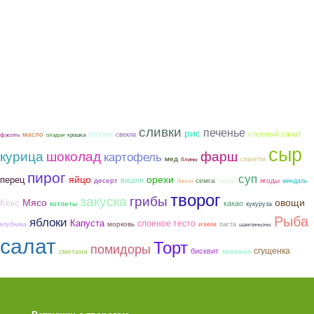
сливки
печенье
рис
второе
слоеный салат
масло
свекла
фасоль
оладьи
крошка
сыр
курица
шоколад
фарш
картофель
мед
спагетти
блины
пирог
суп
яйцо
орехи
перец
вишня
семга
ягоды
десерт
черри
миндаль
Лимон
творог
закуска
грибы
Мясо
овощи
Кекс
какао
котлеты
кукуруза
Рыба
яблоки
Капуста
слоеное тесто
морковь
изюм
клубника
паста
шампиньоны
салат
Торт
помидоры
сгущенка
бисквит
сметана
запеканка