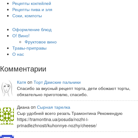
Рецепты коктейлей
Рецепты пива и эля
Соки, компоты
Оформление блюд
О! Вино!
Фруктовое вино
Травы-приправы
О нас
Комментарии
Катя
on
Торт Дамские пальчики
Спасибо за вкусный рецепт торта, дети обожают торты,
обязательно приготовлю, спасибо.
Диана on
Сырная тарелка
Сыр удобней всего резать Трамонтина Рекомендую
https://tramontina.ua/posuda/nozhi-i-
prinadlezhnosti/kuhonnye-nozhy/cheese/