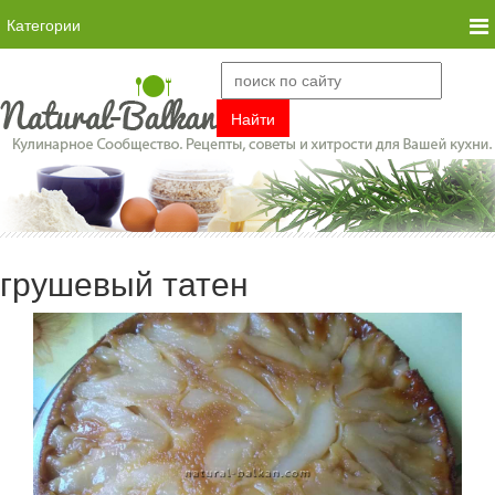
Категории
грушевый татен