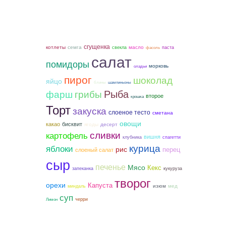
сгущенка
котлеты
семга
масло
свекла
паста
фасоль
салат
помидоры
морковь
оладьи
пирог
шоколад
яйцо
блины
шампиньоны
Рыба
фарш
грибы
второе
крошка
Торт
закуска
слоеное тесто
сметана
овощи
какао
бисквит
ягоды
десерт
сливки
картофель
вишня
клубника
спагетти
курица
яблоки
рис
перец
слоеный салат
сыр
печенье
Мясо
Кекс
запеканка
кукуруза
творог
орехи
Капуста
мед
изюм
миндаль
суп
черри
Лимон