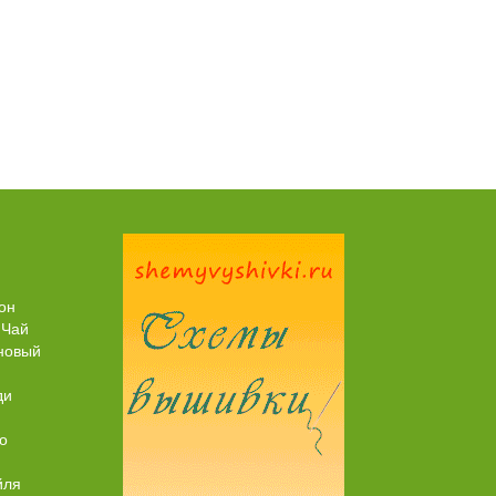
Пирог рыбный (с брюшками семги)
он
 Чай
новый
ди
о
йля