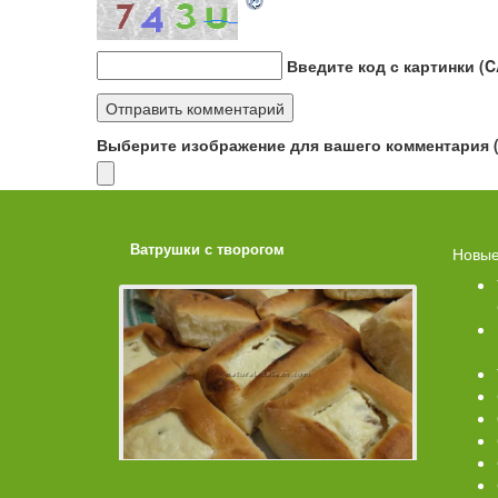
Введите код с картинки (
Выберите изображение для вашего комментария (G
ахарной
Ватрушки с творогом
Торт со 
Новые