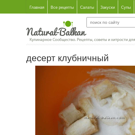
Главная
Все рецепты
Салаты
Закуски
Супы
десерт клубничный