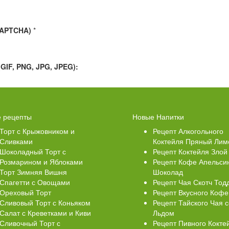
CAPTCHA)
*
IF, PNG, JPG, JPEG):
Свеклой
Торт Медовик Карамельный
 рецепты
Новые Напитки
Торт с Крыжовником и
Рецепт Алкогольного
Сливками
Коктейля Пряный Лим
Шоколадный Торт с
Рецепт Коктейля Злой
Розмарином и Яблоками
Рецепт Кофе Апельси
Торт Зимняя Вишня
Шоколад
Спагетти с Овощами
Рецепт Чая Скотч Тод
Ореховый Торт
Рецепт Вкусного Кофе
Сливовый Торт с Коньяком
Рецепт Тайского Чая с
Салат с Креветками и Киви
Льдом
Сливочный Торт с
Рецепт Пивного Кокте