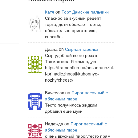
Катя
on
Торт Дамские пальчики
Спасибо за вкусный рецепт
торта, дети обожают торты,
обязательно приготовлю,
спасибо.
Диана on
Сырная тарелка
Сыр удобней всего резать
Трамонтина Рекомендую
https://tramontina.ua/posuda/nozhi-
i-prinadlezhnosti/kuhonnye-
nozhy/cheese/
Вячеслав on
Пирог песочный с
яблочным пюре
Тесто получилось жидким
добавил ещё муки
Надежда on
Пирог песочный с
яблочным пюре
очень вкусный пирог,тесто прям