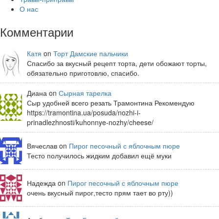
О нас
Комментарии
Катя
on
Торт Дамские пальчики
Спасибо за вкусный рецепт торта, дети обожают торты,
обязательно приготовлю, спасибо.
Диана on
Сырная тарелка
Сыр удобней всего резать Трамонтина Рекомендую
https://tramontina.ua/posuda/nozhi-i-
prinadlezhnosti/kuhonnye-nozhy/cheese/
Вячеслав on
Пирог песочный с яблочным пюре
Тесто получилось жидким добавил ещё муки
Надежда on
Пирог песочный с яблочным пюре
очень вкусный пирог,тесто прям тает во рту))