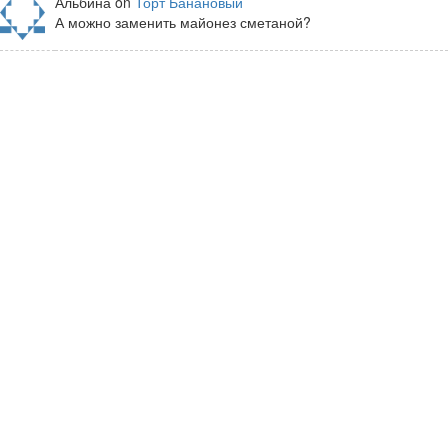
Альбина on
Торт Банановый
А можно заменить майонез сметаной?