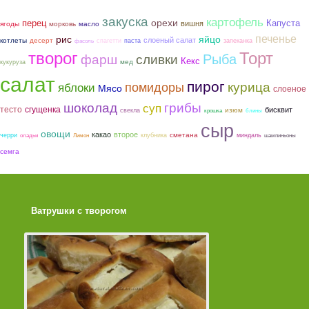
закуска
картофель
орехи
перец
Капуста
вишня
ягоды
морковь
масло
печенье
рис
яйцо
слоеный салат
котлеты
десерт
спагетти
паста
запеканка
фасоль
творог
Торт
Рыба
фарш
сливки
Кекс
мед
кукуруза
салат
пирог
курица
помидоры
яблоки
Мясо
слоеное
шоколад
грибы
суп
тесто
сгущенка
бисквит
изюм
свекла
крошка
блины
сыр
овощи
какао
второе
сметана
черри
клубника
миндаль
оладьи
Лимон
шампиньоны
семга
Ватрушки с творогом
Торт со Свеклой