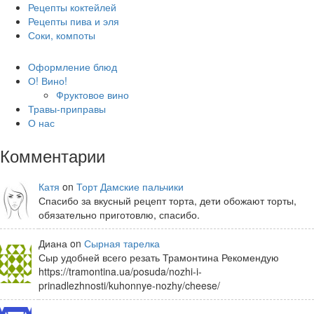
Рецепты коктейлей
Рецепты пива и эля
Соки, компоты
Оформление блюд
О! Вино!
Фруктовое вино
Травы-приправы
О нас
Комментарии
Катя
on
Торт Дамские пальчики
Спасибо за вкусный рецепт торта, дети обожают торты,
обязательно приготовлю, спасибо.
Диана on
Сырная тарелка
Сыр удобней всего резать Трамонтина Рекомендую
https://tramontina.ua/posuda/nozhi-i-
prinadlezhnosti/kuhonnye-nozhy/cheese/