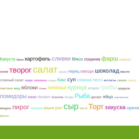
фарш
сливки
картофель
Мясо
Капуста
сгущенка
спагетти
Лимон
салат
творог
шоколад
овощи
перец
изюм
масло
крошка
суп
Кекс
слоеное тесто
слоеный салат
котлеты
семга
черри
запеканка
свекла
оладьи
курица
грибы
яблоки
печенье
второе
сметана
мед
кукуруза
блины
Рыба
помидоры
яйцо
какао
бисквит
морковь
ягоды
десерт
шампиньоны
сыр
Торт
пирог
закуска
рис
орехи
вишня
миндаль
клубника
паста
фасоль