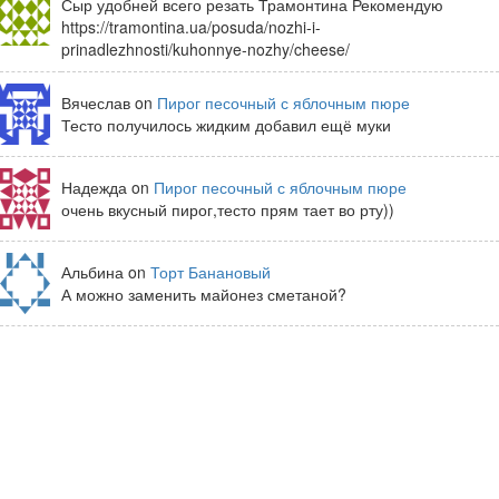
Сыр удобней всего резать Трамонтина Рекомендую
https://tramontina.ua/posuda/nozhi-i-
prinadlezhnosti/kuhonnye-nozhy/cheese/
Вячеслав on
Пирог песочный с яблочным пюре
Тесто получилось жидким добавил ещё муки
Надежда on
Пирог песочный с яблочным пюре
очень вкусный пирог,тесто прям тает во рту))
Альбина on
Торт Банановый
А можно заменить майонез сметаной?