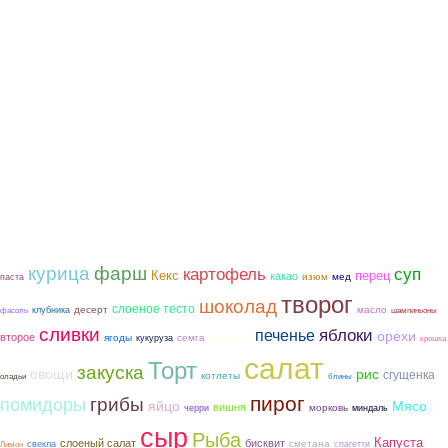
курица
фарш
картофель
суп
Кекс
перец
какао
мед
изюм
паста
творог
шоколад
слоеное тесто
десерт
масло
клубника
фасоль
шампиньоны
сливки
яблоки
печенье
орехи
второе
ягоды
семга
кукуруза
запеканка
крошка
салат
Торт
закуска
овощи
рис
сгущенка
котлеты
оладьи
блины
пирог
грибы
помидоры
яйцо
Мясо
вишня
морковь
черри
миндаль
сыр
Рыба
Капуста
слоеный салат
бисквит
сметана
свекла
спагетти
Лимон