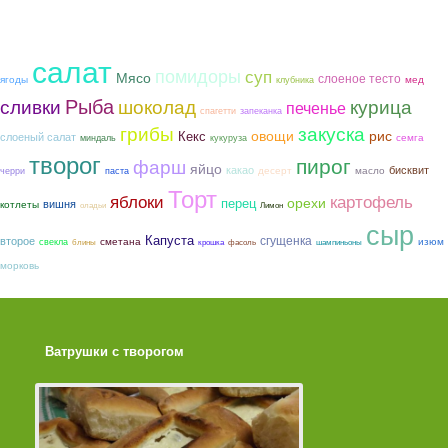
салат
помидоры
суп
Мясо
слоеное тесто
ягоды
мед
клубника
Рыба
шоколад
курица
сливки
печенье
спагетти
запеканка
грибы
закуска
овощи
рис
Кекс
слоеный салат
семга
миндаль
кукуруза
творог
пирог
фарш
яйцо
какао
бисквит
десерт
масло
черри
паста
Торт
яблоки
картофель
орехи
перец
вишня
котлеты
оладьи
Лимон
сыр
Капуста
сгущенка
второе
сметана
изюм
свекла
блины
крошка
фасоль
шампиньоны
морковь
Ватрушки с творогом
Торт со Свеклой