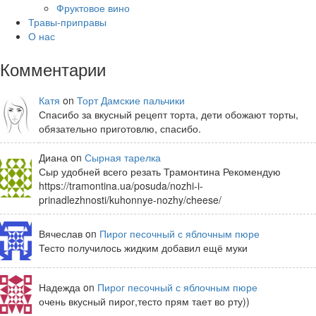
Фруктовое вино
Травы-приправы
О нас
Комментарии
Катя
on
Торт Дамские пальчики
Спасибо за вкусный рецепт торта, дети обожают торты,
обязательно приготовлю, спасибо.
Диана on
Сырная тарелка
Сыр удобней всего резать Трамонтина Рекомендую
https://tramontina.ua/posuda/nozhi-i-
prinadlezhnosti/kuhonnye-nozhy/cheese/
Вячеслав on
Пирог песочный с яблочным пюре
Тесто получилось жидким добавил ещё муки
Надежда on
Пирог песочный с яблочным пюре
очень вкусный пирог,тесто прям тает во рту))