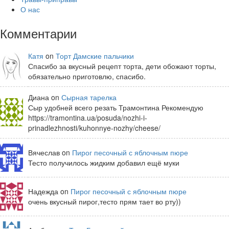
О нас
Комментарии
Катя
on
Торт Дамские пальчики
Спасибо за вкусный рецепт торта, дети обожают торты,
обязательно приготовлю, спасибо.
Диана on
Сырная тарелка
Сыр удобней всего резать Трамонтина Рекомендую
https://tramontina.ua/posuda/nozhi-i-
prinadlezhnosti/kuhonnye-nozhy/cheese/
Вячеслав on
Пирог песочный с яблочным пюре
Тесто получилось жидким добавил ещё муки
Надежда on
Пирог песочный с яблочным пюре
очень вкусный пирог,тесто прям тает во рту))