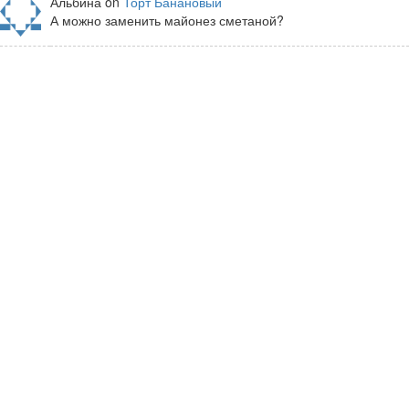
Альбина on
Торт Банановый
А можно заменить майонез сметаной?