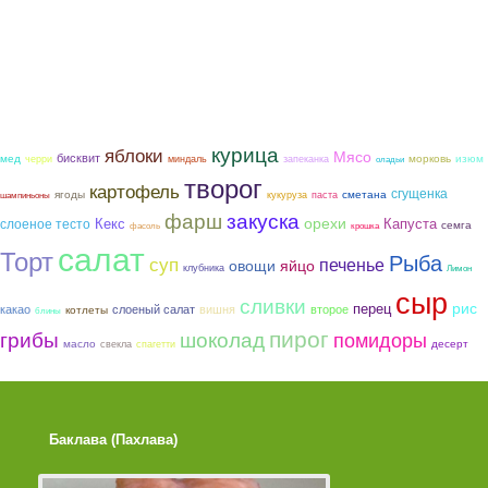
курица
яблоки
Мясо
бисквит
мед
морковь
изюм
черри
миндаль
запеканка
оладьи
творог
картофель
сгущенка
ягоды
сметана
кукуруза
паста
шампиньоны
фарш
закуска
орехи
слоеное тесто
Кекс
Капуста
семга
фасоль
крошка
салат
Торт
Рыба
суп
печенье
овощи
яйцо
клубника
Лимон
сыр
сливки
рис
перец
какао
слоеный салат
вишня
второе
котлеты
блины
пирог
грибы
шоколад
помидоры
масло
десерт
свекла
спагетти
Баклава (Пахлава)
Лимонные Кексики 
Помадкой