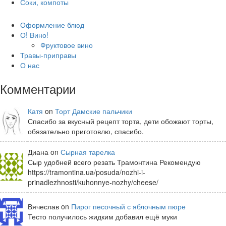
Соки, компоты
Оформление блюд
О! Вино!
Фруктовое вино
Травы-приправы
О нас
Комментарии
Катя
on
Торт Дамские пальчики
Спасибо за вкусный рецепт торта, дети обожают торты,
обязательно приготовлю, спасибо.
Диана on
Сырная тарелка
Сыр удобней всего резать Трамонтина Рекомендую
https://tramontina.ua/posuda/nozhi-i-
prinadlezhnosti/kuhonnye-nozhy/cheese/
Вячеслав on
Пирог песочный с яблочным пюре
Тесто получилось жидким добавил ещё муки