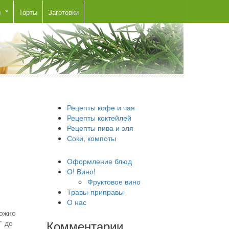
ы
Торты
Заготовки
Рецепты кофе и чая
Рецепты коктейлей
Рецепты пива и эля
Соки, компоты
Оформление блюд
О! Вино!
Фруктовое вино
Травы-приправы
О нас
можно
” до
Комментарии