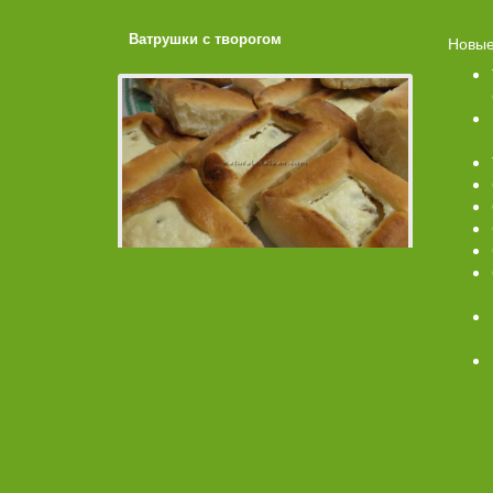
ахарной
Ватрушки с творогом
Торт со 
Новые