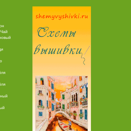
Пирог рыбный (с брюшками семги)
он
 Чай
новый
ди
о
йля
йля
ьный
ный