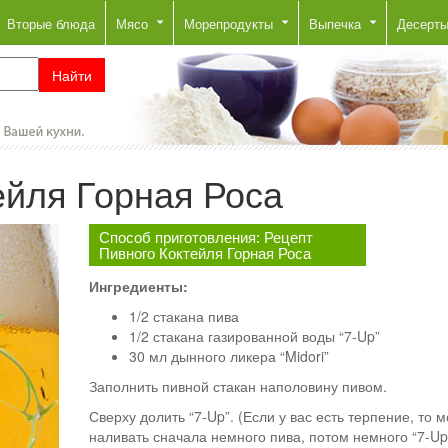
Вторые блюда
Мясо
Морепродукты
Выпечка
Десерт
ейля Горная Роса
Способ приготовления: Рецепт
Пивного Коктейля Горная Роса
Ингредиенты:
1/2 стакана пива
1/2 стакана газированной воды “7-Up”
30 мл дынного ликера “Midori”
Заполнить пивной стакан наполовину пивом.
Сверху долить “7-Up”. (Если у вас есть терпение, то 
наливать сначала немного пива, потом немного “7-Up