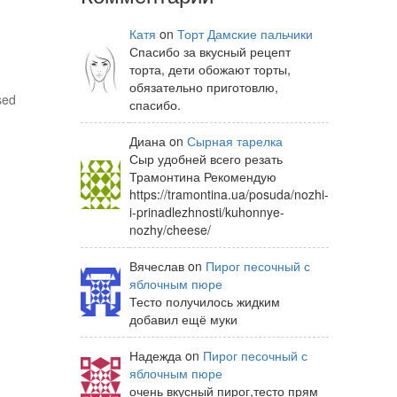
Катя
on
Торт Дамские пальчики
Спасибо за вкусный рецепт
торта, дети обожают торты,
обязательно приготовлю,
sed
спасибо.
Диана on
Сырная тарелка
Сыр удобней всего резать
Трамонтина Рекомендую
https://tramontina.ua/posuda/nozhi-
i-prinadlezhnosti/kuhonnye-
nozhy/cheese/
Вячеслав on
Пирог песочный с
яблочным пюре
Тесто получилось жидким
добавил ещё муки
Надежда on
Пирог песочный с
яблочным пюре
очень вкусный пирог,тесто прям