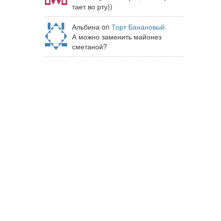
тает во рту))
Альбина on
Торт Банановый
А можно заменить майонез
сметаной?