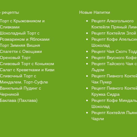
Свеклой
Торт Медовик Карамельный
 рецепты
Новые Напитки
Торт с Крыжовником и
Рецепт Алкогольного
Сливками
Коктейля Пряный Лим
Шоколадный Торт с
Рецепт Коктейля Злой
Розмарином и Яблоками
Рецепт Кофе Апельси
Торт Зимняя Вишня
Шоколад
Спагетти с Овощами
Рецепт Чая Скотч Тод
Ореховый Торт
Рецепт Вкусного Кофе
Сливовый Торт с Коньяком
Рецепт Тайского Чая с
Салат с Креветками и Киви
Льдом
Сливочный Торт с
Рецепт Пивного Кокте
Миндалем. Торт-Суфле
Чак Пукер
Ванильный Пудинг с
Рецепт Пивного Кокте
Черникой
Кружка Сидра
Баклава (Пахлава)
Рецепт Кофе Миндал
Шоколад
Рецепт Коктейля Пья
Чарли