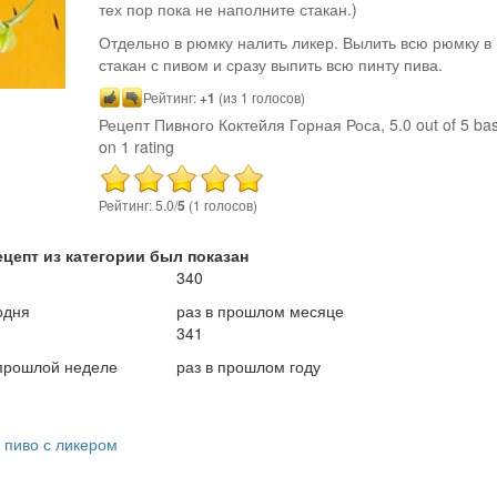
тех пор пока не наполните стакан.)
Отдельно в рюмку налить ликер. Вылить всю рюмку в
стакан с пивом и сразу выпить всю пинту пива.
Рейтинг:
+1
(из 1 голосов)
Рецепт Пивного Коктейля Горная Роса
,
5.0
out of
5
ba
on
1
rating
Рейтинг: 5.0/
5
(1 голосов)
ецепт из категории был показан
340
одня
раз в прошлом месяце
341
 прошлой неделе
раз в прошлом году
,
пиво с ликером