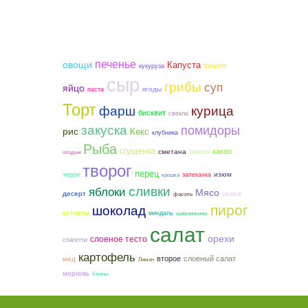
печенье
овощи
Капуста
вишня
кукуруза
сыр
грибы
суп
яйцо
ягоды
паста
Торт
фарш
курица
бисквит
свекла
закуска
помидоры
рис
Кекс
клубника
Рыба
сгущенка
какао
сметана
масло
оладьи
творог
перец
изюм
черри
запеканка
крошка
сливки
яблоки
Мясо
семга
десерт
фасоль
пирог
шоколад
котлеты
миндаль
шампиньоны
салат
орехи
слоеное тесто
спагетти
картофель
второе
слоеный салат
мед
Лимон
морковь
блины