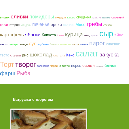
сливки
помидоры
сгущенка
вишня
какао
слоеный
масло
кукуруза
фасоль
грибы
печенье
орехи
Мясо
салат
второе
морковь
миндаль
свекла
сыр
курица
картофель
яблоки
яйцо
Капуста
мед
блины
крошка
пирог
суп
слоеное
ягоды
семга
изюм
десерт
клубника
паста
Лимон
шампиньоны
салат
шоколад
закуска
рис
тесто
Кекс
сметана
спагетти
Торт
творог
овощи
перец
бисквит
котлеты
запеканка
черри
оладьи
Рыба
фарш
Ватрушки с творогом
Торт со Свеклой