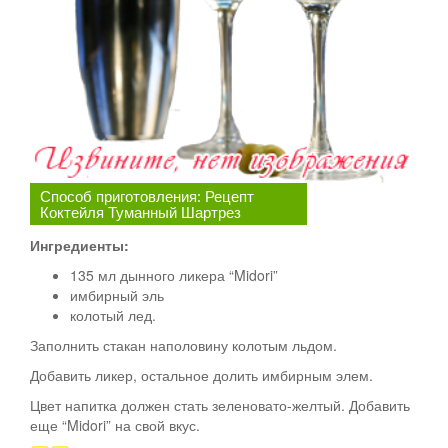
Способ приготовления: Рецепт
Коктейля Туманный Шартрез
Ингредиенты:
135 мл дынного ликера “Midori”
имбирный эль
колотый лед.
Заполнить стакан наполовину колотым льдом.
Добавить ликер, остальное долить имбирным элем.
Цвет напитка должен стать зеленовато-желтый. Добавить
еще “Midori” на свой вкус.