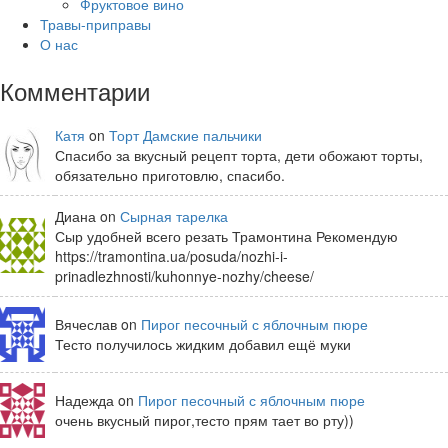
Фруктовое вино
Травы-приправы
О нас
Комментарии
Катя
on
Торт Дамские пальчики
Спасибо за вкусный рецепт торта, дети обожают торты,
обязательно приготовлю, спасибо.
Диана on
Сырная тарелка
Сыр удобней всего резать Трамонтина Рекомендую
https://tramontina.ua/posuda/nozhi-i-
prinadlezhnosti/kuhonnye-nozhy/cheese/
Вячеслав on
Пирог песочный с яблочным пюре
Тесто получилось жидким добавил ещё муки
Надежда on
Пирог песочный с яблочным пюре
очень вкусный пирог,тесто прям тает во рту))