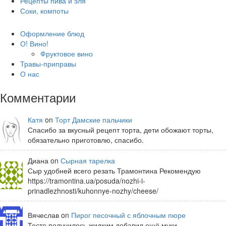
Рецепты пива и эля
Соки, компоты
Оформление блюд
О! Вино!
Фруктовое вино
Травы-приправы
О нас
Комментарии
Катя
on
Торт Дамские пальчики
Спасибо за вкусный рецепт торта, дети обожают торты,
обязательно приготовлю, спасибо.
Диана on
Сырная тарелка
Сыр удобней всего резать Трамонтина Рекомендую
https://tramontina.ua/posuda/nozhi-i-
prinadlezhnosti/kuhonnye-nozhy/cheese/
Вячеслав on
Пирог песочный с яблочным пюре
Тесто получилось жидким добавил ещё муки