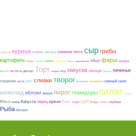
сыр
курица
грибы
слоеное тесто
второе
сметана
спагетти
фарш
картофель
яйцо
какао
свекла
кукуруза
миндаль
блины
Лимон
шампиньоны
Торт
закуска
печенье
овощи
котлеты
мед
масло
десерт
оладьи
фасоль
творог
сливки
рис
сгущенка
слоеный салат
морковь
паста
запеканка
салат
пирог
шоколад
помидоры
яблоки
вишня
крошка
суп
Мясо
орехи
Капуста
перец
Кекс
ягоды
семга
изюм
черри
клубника
Рыба
бисквит