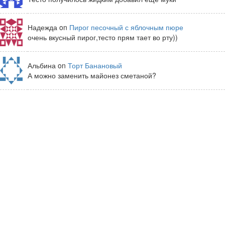
Надежда on
Пирог песочный с яблочным пюре
очень вкусный пирог,тесто прям тает во рту))
Альбина on
Торт Банановый
А можно заменить майонез сметаной?