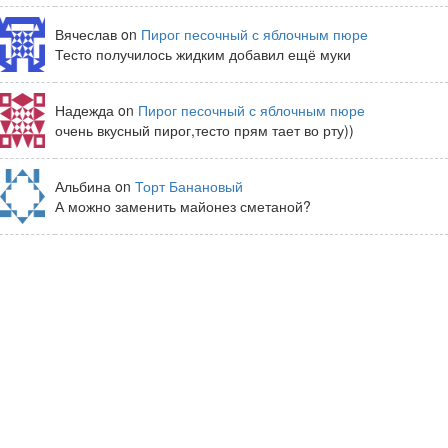
Вячеслав on
Пирог песочный с яблочным пюре
Тесто получилось жидким добавил ещё муки
Надежда on
Пирог песочный с яблочным пюре
очень вкусный пирог,тесто прям тает во рту))
Альбина on
Торт Банановый
А можно заменить майонез сметаной?