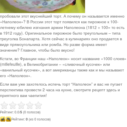
пробовали этот вкуснейший торт. А почему он называется именно
«Наполеон»? В России этот торт появился как пирожное к 100-
летнему юбилею изгнания армии Наполеона (1812 + 100= то есть
в 1912 году). Оригинальное пирожное было треугольным – типа
треуголка Бонапарта. Хотя сейчас в кулинариях оно продается в
виде прямоугольника или ромба. Но разве форма имеет
значение? Главное, чтобы было вкусно!
Кстати, во Франции наш «Наполеон» носит название «1000 слоев»
(millefeuille), в Великобритании – «сливочный кусочек» или
«ванильный кусочек», а вот американцы также как и мы называют
его «Наполеон».
Если вам уже захотелось испечь торт “Наполеон” и вас не пугает
перспектива провести 2 часа на кухне, смотрите рецепт
здесь
и
приятного вам чаепития!
Рейтинг: 0.0/
5
(0 голосов)
Рейтинг:
0
(из 0 голосов)