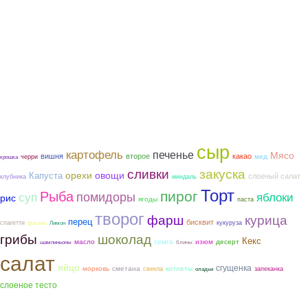
сыр
картофель
печенье
Мясо
вишня
второе
какао
мед
черри
крошка
закуска
сливки
орехи
овощи
Капуста
слоеный салат
клубника
миндаль
Торт
пирог
Рыба
помидоры
суп
яблоки
рис
ягоды
паста
творог
фарш
курица
перец
бисквит
спагетти
кукуруза
фасоль
Лимон
грибы
шоколад
Кекс
семга
масло
изюм
десерт
шампиньоны
блины
салат
яйцо
сгущенка
морковь
сметана
котлеты
свекла
запеканка
оладьи
слоеное тесто