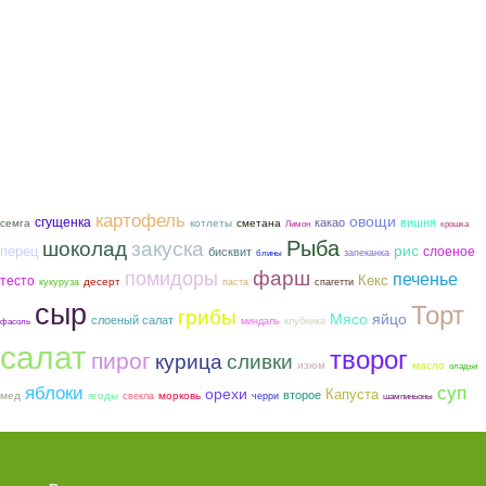
картофель
овощи
сгущенка
какао
вишня
семга
котлеты
сметана
Лимон
крошка
Рыба
шоколад
закуска
рис
перец
слоеное
бисквит
запеканка
блины
фарш
помидоры
печенье
тесто
Кекс
десерт
кукуруза
паста
спагетти
сыр
Торт
грибы
Мясо
яйцо
слоеный салат
миндаль
клубника
фасоль
салат
творог
пирог
курица
сливки
изюм
масло
оладьи
яблоки
суп
орехи
Капуста
второе
мед
ягоды
морковь
свекла
черри
шампиньоны