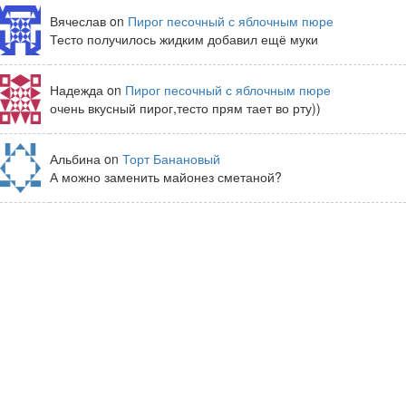
Вячеслав on
Пирог песочный с яблочным пюре
Тесто получилось жидким добавил ещё муки
Надежда on
Пирог песочный с яблочным пюре
очень вкусный пирог,тесто прям тает во рту))
Альбина on
Торт Банановый
А можно заменить майонез сметаной?