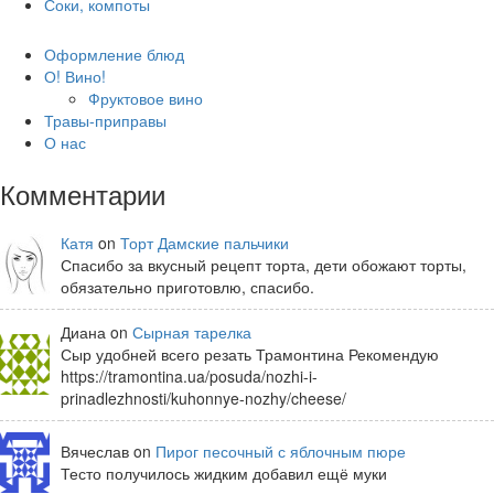
Соки, компоты
Оформление блюд
О! Вино!
Фруктовое вино
Травы-приправы
О нас
Комментарии
Катя
on
Торт Дамские пальчики
Спасибо за вкусный рецепт торта, дети обожают торты,
обязательно приготовлю, спасибо.
Диана on
Сырная тарелка
Сыр удобней всего резать Трамонтина Рекомендую
https://tramontina.ua/posuda/nozhi-i-
prinadlezhnosti/kuhonnye-nozhy/cheese/
Вячеслав on
Пирог песочный с яблочным пюре
Тесто получилось жидким добавил ещё муки