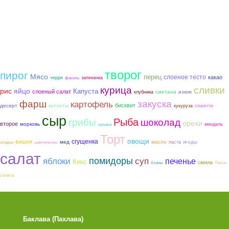
творог
пирог
Мясо
перец
слоеное тесто
какао
черри
запеканка
фасоль
курица
сливки
рис
яйцо
Капуста
слоеный салат
сметана
изюм
клубника
фарш
закуска
картофель
бисквит
котлеты
десерт
кукуруза
спагетти
сыр
Рыба
грибы
шоколад
орехи
второе
морковь
миндаль
крошка
Торт
овощи
сгущенка
вишня
мед
ягоды
масло
паста
оладьи
шампиньоны
салат
помидоры
яблоки
суп
печенье
Кекс
свекла
блины
Лимон
семга
Баклава (Пахлава)
Лимонные Кексики 
Помадкой