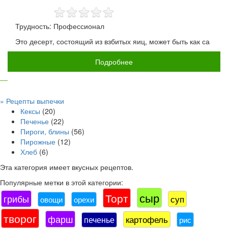
Трудность: Профессионал
Это десерт, состоящий из взбитых яиц, может быть как са
Подробнее
» Рецепты выпечки
Кексы
(20)
Печенье
(22)
Пироги, блины
(56)
Пирожные
(12)
Хлеб
(6)
Эта категория имеет
вкусных рецептов.
Популярные метки в этой категории:
сыр
Торт
грибы
суп
овощи
орехи
творог
фарш
картофель
печенье
рис