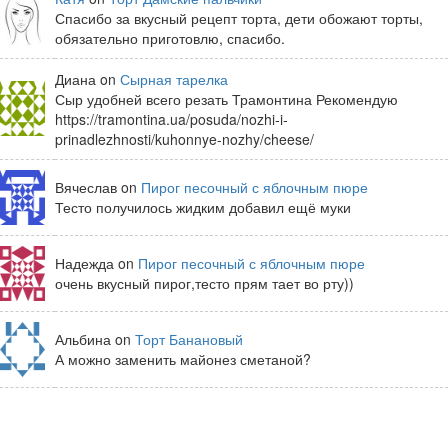
Спасибо за вкусный рецепт торта, дети обожают торты,
обязательно приготовлю, спасибо.
Диана on
Сырная тарелка
Сыр удобней всего резать Трамонтина Рекомендую
https://tramontina.ua/posuda/nozhi-i-
prinadlezhnosti/kuhonnye-nozhy/cheese/
Вячеслав on
Пирог песочный с яблочным пюре
Тесто получилось жидким добавил ещё муки
Надежда on
Пирог песочный с яблочным пюре
очень вкусный пирог,тесто прям тает во рту))
Альбина on
Торт Банановый
А можно заменить майонез сметаной?