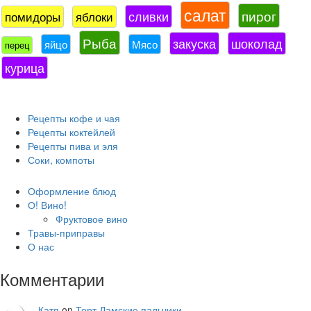
салат
пирог
сливки
помидоры
яблоки
Рыба
закуска
шоколад
яйцо
Мясо
перец
курица
Рецепты кофе и чая
Рецепты коктейлей
Рецепты пива и эля
Соки, компоты
Оформление блюд
О! Вино!
Фруктовое вино
Травы-приправы
О нас
Комментарии
Катя
on
Торт Дамские пальчики