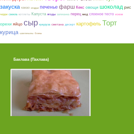
закуска
фарш
шоколад
печенье
овощи
рис
Кекс
какао
оладьи
Капуста
перец
слоеное тесто
котлеты
ягоды
мед
изюм
черри
свекла
запеканка
сыр
Торт
картофель
орехи
яйцо
сметана
десерт
кукуруза
курица
шампиньоны
блины
Баклава (Пахлава)
Лимонные Кексики 
Помадкой