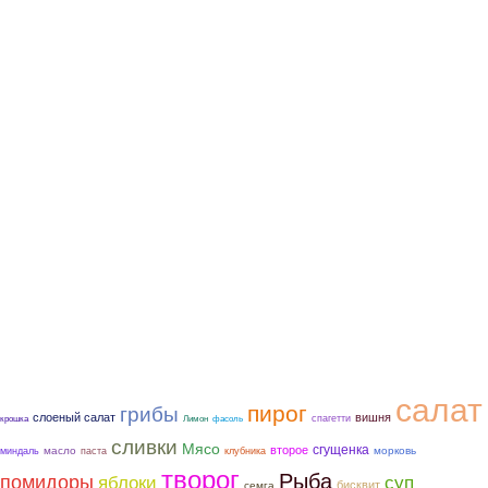
салат
пирог
грибы
слоеный салат
вишня
спагетти
крошка
Лимон
фасоль
сливки
Мясо
сгущенка
второе
морковь
масло
миндаль
паста
клубника
творог
Рыба
помидоры
яблоки
суп
бисквит
семга