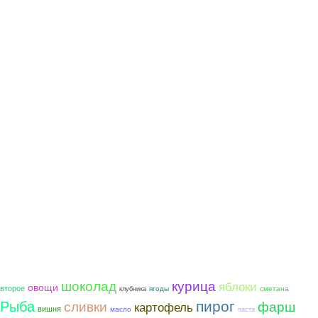
шоколад
курица
яблоки
овощи
второе
ягоды
сметана
клубника
пирог
Рыба
фарш
сливки
картофель
вишня
масло
паста