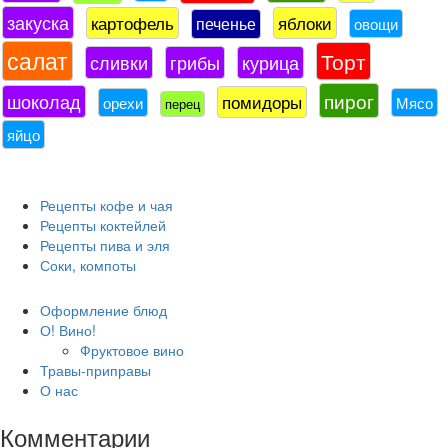
закуска
картофель
яблоки
печенье
овощи
салат
Торт
сливки
грибы
курица
пирог
шоколад
помидоры
орехи
Мясо
перец
яйцо
Рецепты кофе и чая
Рецепты коктейлей
Рецепты пива и эля
Соки, компоты
Оформление блюд
О! Вино!
Фруктовое вино
Травы-приправы
О нас
Комментарии