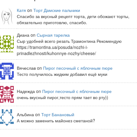
Катя
on
Торт Дамские пальчики
Спасибо за вкусный рецепт торта, дети обожают торты,
обязательно приготовлю, спасибо.
Диана on
Сырная тарелка
Сыр удобней всего резать Трамонтина Рекомендую
https://tramontina.ua/posuda/nozhi-i-
prinadlezhnosti/kuhonnye-nozhy/cheese/
Вячеслав on
Пирог песочный с яблочным пюре
Тесто получилось жидким добавил ещё муки
Надежда on
Пирог песочный с яблочным пюре
очень вкусный пирог,тесто прям тает во рту))
Альбина on
Торт Банановый
А можно заменить майонез сметаной?