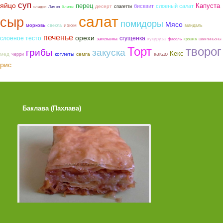
суп
яйцо
перец
Капуста
бисквит
слоеный салат
десерт
спагетти
оладьи
Лимон
блины
салат
сыр
помидоры
Мясо
морковь
изюм
свекла
миндаль
печенье
орехи
слоеное тесто
сгущенка
запеканка
кукуруза
фасоль
крошка
шампиньоны
Торт
творог
грибы
закуска
Кекс
какао
мед
котлеты
семга
черри
рис
Баклава (Пахлава)
Лимонные Кексики 
Помадкой