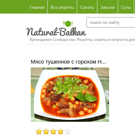
Главная
Все рецепты
Салаты
Закуски
Супы
Мясо тушенное с горохом Н...