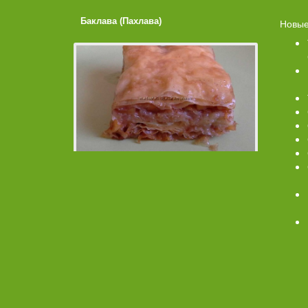
Баклава (Пахлава)
Лимонные
Новые
Помадко