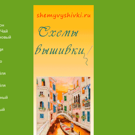
Торт со Свеклой
Торт Медовик Караме
он
 Чай
новый
ди
о
йля
йля
ьный
ный