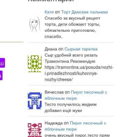
Катя
on
Торт Дамские пальчики
Спасибо за вкусный рецепт
торта, дети обожают торты,
обязательно приготовлю,
спасибо.
Диана on
Сырная тарелка
Сыр удобней всего резать
Трамонтина Рекомендую
ш
https://tramontina.ua/posuda/nozhi-
i-prinadlezhnosti/kuhonnye-
а
nozhy/cheese/
Вячеслав on
Пирог песочный с
яблочным пюре
Тесто получилось жидким
добавил ещё муки
Надежда on
Пирог песочный с
яблочным пюре
очень вкусный пирог,тесто прям