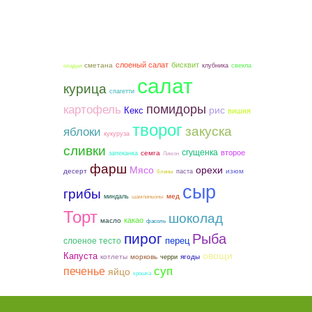
слоеный салат
бисквит
сметана
клубника
свекла
оладьи
салат
курица
спагетти
помидоры
картофель
рис
Кекс
вишня
творог
закуска
яблоки
кукуруза
сливки
сгущенка
второе
семга
запеканка
Лимон
фарш
Мясо
орехи
десерт
изюм
паста
блины
сыр
грибы
мед
миндаль
шампиньоны
Торт
шоколад
какао
масло
фасоль
пирог
Рыба
слоеное тесто
перец
овощи
Капуста
котлеты
морковь
ягоды
черри
суп
печенье
яйцо
крошка