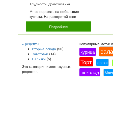
Трудность: Домохозяйка
Мясо порезать на небольшие
кусочки. На разогретой сков
Подробнее
» рецепты
Популярные метки в 
Вторые блюда
(90)
сала
курица
Заготовки
(14)
Напитки
(5)
Торт
орехи
Эта категория имеет
вкусных
рецептов.
шоколад
Мяс