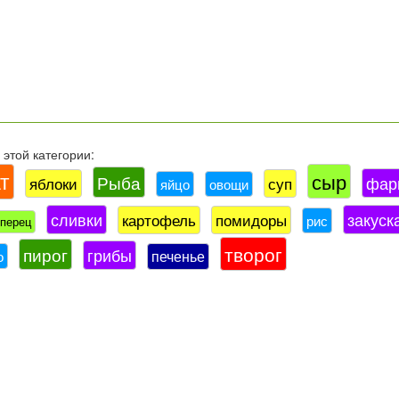
этой категории:
т
сыр
Рыба
фар
яблоки
суп
яйцо
овощи
сливки
закуск
картофель
помидоры
рис
перец
творог
пирог
грибы
печенье
о