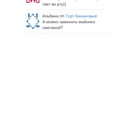
тает во рту))
Альбина on
Торт Банановый
А можно заменить майонез
сметаной?