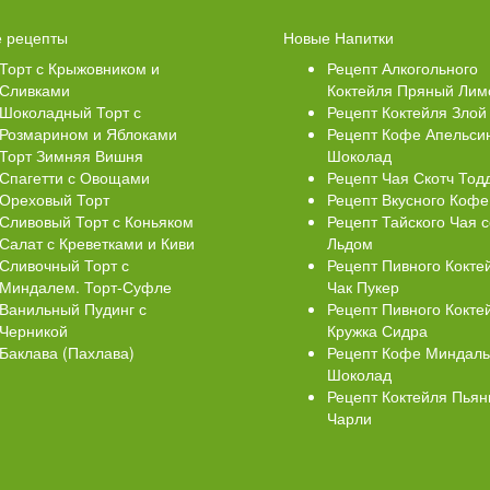
 Кексики с Сахарной
Ватрушки с творогом
 рецепты
Новые Напитки
й
Торт с Крыжовником и
Рецепт Алкогольного
Сливками
Коктейля Пряный Лим
Шоколадный Торт с
Рецепт Коктейля Злой
Розмарином и Яблоками
Рецепт Кофе Апельси
Торт Зимняя Вишня
Шоколад
Спагетти с Овощами
Рецепт Чая Скотч Тод
Ореховый Торт
Рецепт Вкусного Кофе
Сливовый Торт с Коньяком
Рецепт Тайского Чая с
Салат с Креветками и Киви
Льдом
Сливочный Торт с
Рецепт Пивного Кокте
Миндалем. Торт-Суфле
Чак Пукер
Ванильный Пудинг с
Рецепт Пивного Кокте
Черникой
Кружка Сидра
Баклава (Пахлава)
Рецепт Кофе Миндал
Шоколад
Рецепт Коктейля Пья
Чарли