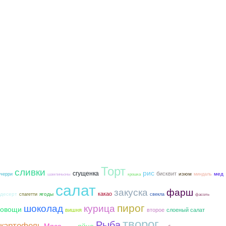
Торт
сливки
рис
сгущенка
бисквит
мед
изюм
черри
миндаль
шампиньоны
крошка
салат
закуска
фарш
какао
ягоды
десерт
спагетти
свекла
фасоль
пирог
шоколад
курица
овощи
вишня
второе
слоеный салат
творог
Рыба
картофель
Мясо
яйцо