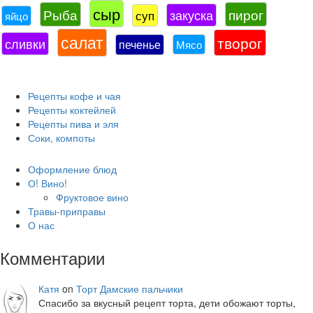
сыр
Рыба
пирог
закуска
суп
яйцо
салат
творог
сливки
печенье
Мясо
Рецепты кофе и чая
Рецепты коктейлей
Рецепты пива и эля
Соки, компоты
Оформление блюд
О! Вино!
Фруктовое вино
Травы-приправы
О нас
Комментарии
Катя
on
Торт Дамские пальчики
Спасибо за вкусный рецепт торта, дети обожают торты,