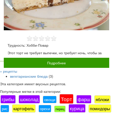
Трудность: Хобби-Повар
Этот торт не требует выпечки, но требует ночь, чтобы за
Подробнее
» рецепты
вегетарианские блюда
(3)
Эта категория имеет
вкусных рецептов.
Популярные метки в этой категории:
Торт
грибы
шоколад
фарш
яблоки
овощи
курица
картофель
помидоры
рис
орехи
перец