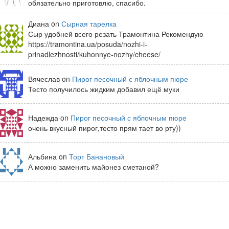
обязательно приготовлю, спасибо.
Диана on
Сырная тарелка
Сыр удобней всего резать Трамонтина Рекомендую
https://tramontina.ua/posuda/nozhi-i-
prinadlezhnosti/kuhonnye-nozhy/cheese/
Вячеслав on
Пирог песочный с яблочным пюре
Тесто получилось жидким добавил ещё муки
Надежда on
Пирог песочный с яблочным пюре
очень вкусный пирог,тесто прям тает во рту))
Альбина on
Торт Банановый
А можно заменить майонез сметаной?