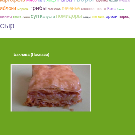
масло
паста
клубника
кукуруза
грибы
яблоки
печенье
слоеное тесто
Кекс
морковь
запеканка
блины
помидоры
суп
орехи
Капуста
перец
котлеты
семга
сметана
Лимон
оладьи
сыр
Баклава (Пахлава)
Лимонные Кексики 
Помадкой