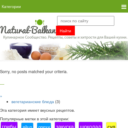
Категории
Sorry, no posts matched your criteria.
»
вегетарианские блюда
(3)
Эта категория имеет
вкусных рецептов.
Популярные метки в этой категории:
грибы
закуска
шоколад
суп
яйцо
орехи