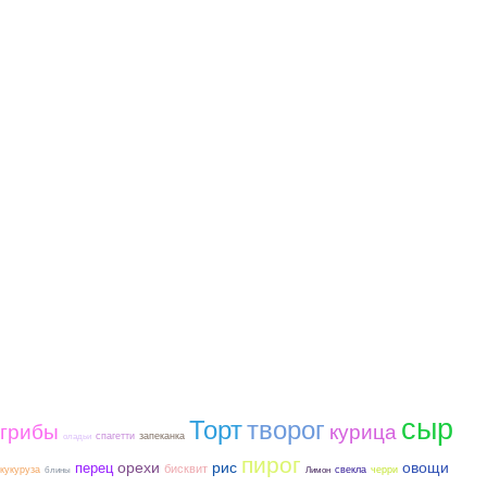
сыр
Торт
творог
грибы
курица
спагетти
запеканка
оладьи
пирог
орехи
рис
овощи
перец
бисквит
кукуруза
свекла
черри
блины
Лимон