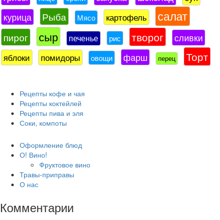
салат
Рыба
курица
картофель
Мясо
сыр
творог
пирог
сливки
печенье
рис
Торт
фарш
яблоки
помидоры
овощи
перец
Рецепты кофе и чая
Рецепты коктейлей
Рецепты пива и эля
Соки, компоты
Оформление блюд
О! Вино!
Фруктовое вино
Травы-приправы
О нас
Комментарии