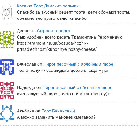
Катя
on
Торт Дамские пальчики
Спасибо за вкусный рецепт торта, дети обожают торты,
обязательно приготовлю, спасибо.
Диана on
Сырная тарелка
Сыр удобней всего резать Трамонтина Рекомендую
https://tramontina.ua/posuda/nozhi-i-
prinadlezhnosti/kuhonnye-nozhy/cheese/
Вячеслав on
Пирог песочный с яблочным пюре
Тесто получилось жидким добавил ещё муки
Надежда on
Пирог песочный с яблочным пюре
очень вкусный пирог,тесто прям тает во рту))
Альбина on
Торт Банановый
А можно заменить майонез сметаной?