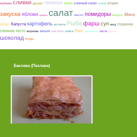
сливки
печенье
какао
слоеный салат
второе
десерт
изюм
клубника
салат
закуска
помидоры
яблоки
Мясо
масло
миндаль
крошка
Рыба
фарш
картофель
суп
яйцо
Капуста
сгущенка
котлеты
мед
слоеное тесто
Кекс
вишня
морковь
сметана
семга
паста
шампиньоны
фасоль
шоколад
ягоды
Баклава (Пахлава)
Лимонные Кексики 
Помадкой