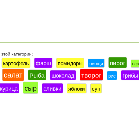
этой категории:
пирог
фарш
картофель
помидоры
овощи
пер
салат
творог
Рыба
шоколад
грибы
рис
сыр
курица
сливки
яблоки
суп