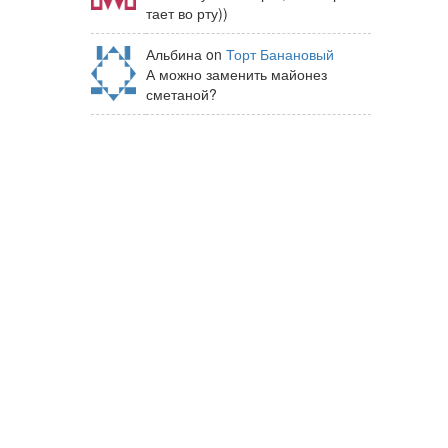
тает во рту))
Альбина on
Торт Банановый
А можно заменить майонез
сметаной?