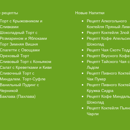
 Кексики с Сахарной
Ватрушки с творогом
 рецепты
Новые Напитки
й
Торт с Крыжовником и
Рецепт Алкогольного
Сливками
Коктейля Пряный Лим
Шоколадный Торт с
Рецепт Коктейля Злой
Розмарином и Яблоками
Рецепт Кофе Апельси
Торт Зимняя Вишня
Шоколад
Спагетти с Овощами
Рецепт Чая Скотч Тод
Ореховый Торт
Рецепт Вкусного Кофе
Сливовый Торт с Коньяком
Рецепт Тайского Чая с
Салат с Креветками и Киви
Льдом
Сливочный Торт с
Рецепт Пивного Кокте
Миндалем. Торт-Суфле
Чак Пукер
Ванильный Пудинг с
Рецепт Пивного Кокте
Черникой
Кружка Сидра
Баклава (Пахлава)
Рецепт Кофе Миндал
Шоколад
Рецепт Коктейля Пья
Чарли