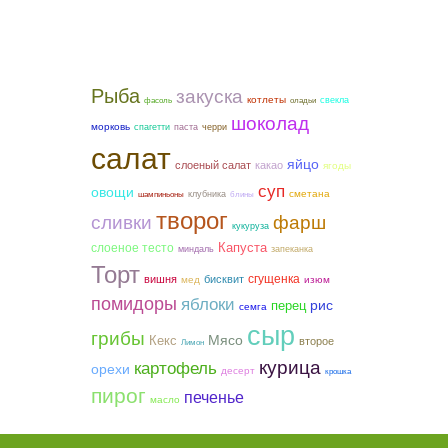
Рыба
закуска
котлеты
свекла
фасоль
оладьи
шоколад
морковь
спагетти
паста
черри
салат
яйцо
слоеный салат
какао
ягоды
суп
овощи
сметана
клубника
шампиньоны
блины
творог
фарш
сливки
кукуруза
слоеное тесто
Капуста
миндаль
запеканка
Торт
сгущенка
вишня
бисквит
мед
изюм
помидоры
яблоки
рис
перец
семга
сыр
грибы
Мясо
Кекс
второе
Лимон
курица
картофель
орехи
десерт
крошка
пирог
печенье
масло