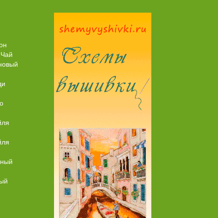
Торт со Свеклой
Торт Медовик Караме
он
 Чай
новый
ди
о
йля
йля
ьный
ный