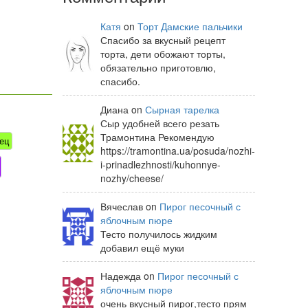
Катя
on
Торт Дамские пальчики
Спасибо за вкусный рецепт
торта, дети обожают торты,
обязательно приготовлю,
спасибо.
Диана on
Сырная тарелка
Сыр удобней всего резать
Трамонтина Рекомендую
ец
https://tramontina.ua/posuda/nozhi-
i-prinadlezhnosti/kuhonnye-
nozhy/cheese/
Вячеслав on
Пирог песочный с
яблочным пюре
Тесто получилось жидким
добавил ещё муки
Надежда on
Пирог песочный с
яблочным пюре
очень вкусный пирог,тесто прям