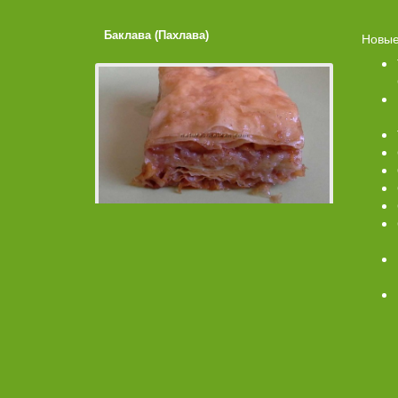
Баклава (Пахлава)
Лимонные
Новые
Помадко