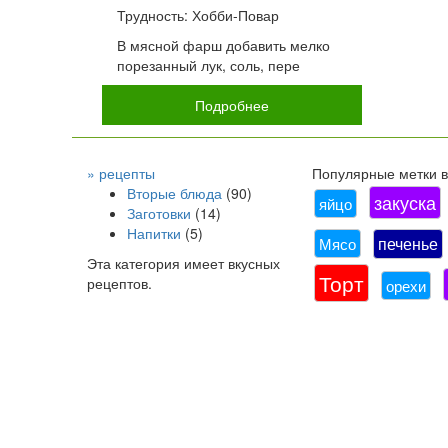
Трудность: Хобби-Повар
В мясной фарш добавить мелко
порезанный лук, соль, пере
Подробнее
» рецепты
Популярные метки в 
Вторые блюда
(90)
закуска
яйцо
Заготовки
(14)
Напитки
(5)
печенье
Мясо
Эта категория имеет
вкусных
Торт
рецептов.
орехи