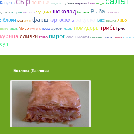
салат
сыр
печенье
Капуста
морковь
миндаль
клубника
блины
оладьи
Рыба
шоколад
сгущенка
второе
бисквит
котлеты
десерт
запеканка
фарш
закуска
яблоки
картофель
яйцо
Кекс
вишня
мед
Лимон
грибы
помидоры
Мясо
орехи
рис
масло
кукуруза
паста
фасоль
крошка
пирог
курица
сливки
какао
слоеный салат
сметана
семга
свекла
спагетти
суп
Баклава (Пахлава)
Лимонные Кексики 
Помадкой