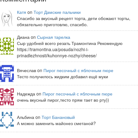
Катя
on
Торт Дамские пальчики
Спасибо за вкусный рецепт торта, дети обожают торты,
обязательно приготовлю, спасибо.
Диана on
Сырная тарелка
Сыр удобней всего резать Трамонтина Рекомендую
https://tramontina.ua/posuda/nozhi-i-
prinadlezhnosti/kuhonnye-nozhy/cheese/
Вячеслав on
Пирог песочный с яблочным пюре
Тесто получилось жидким добавил ещё муки
Надежда on
Пирог песочный с яблочным пюре
очень вкусный пирог,тесто прям тает во рту))
Альбина on
Торт Банановый
А можно заменить майонез сметаной?