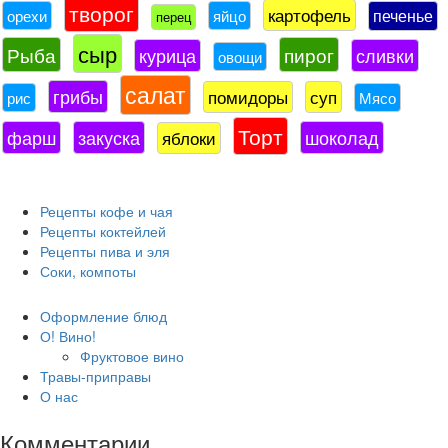
творог
картофель
печенье
орехи
яйцо
перец
сыр
Рыба
пирог
курица
сливки
овощи
салат
грибы
помидоры
суп
рис
Мясо
Торт
фарш
закуска
шоколад
яблоки
Рецепты кофе и чая
Рецепты коктейлей
Рецепты пива и эля
Соки, компоты
Оформление блюд
О! Вино!
Фруктовое вино
Травы-приправы
О нас
Комментарии