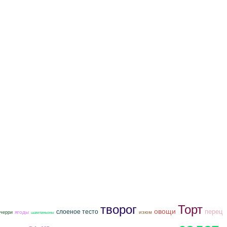
творог
Торт
овощи
слоеное тесто
перец
ягоды
изюм
черри
шампиньоны