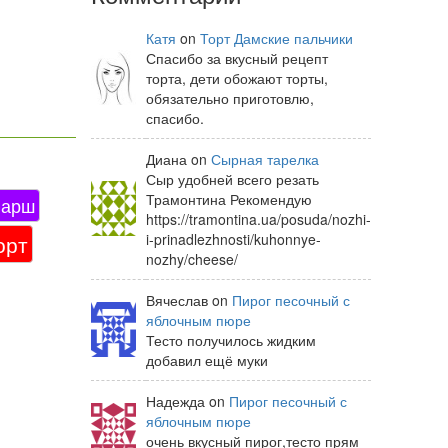
Катя
on
Торт Дамские пальчики
Спасибо за вкусный рецепт
торта, дети обожают торты,
обязательно приготовлю,
спасибо.
Диана on
Сырная тарелка
Сыр удобней всего резать
Трамонтина Рекомендую
арш
https://tramontina.ua/posuda/nozhi-
орт
i-prinadlezhnosti/kuhonnye-
nozhy/cheese/
Вячеслав on
Пирог песочный с
яблочным пюре
Тесто получилось жидким
добавил ещё муки
Надежда on
Пирог песочный с
яблочным пюре
очень вкусный пирог,тесто прям