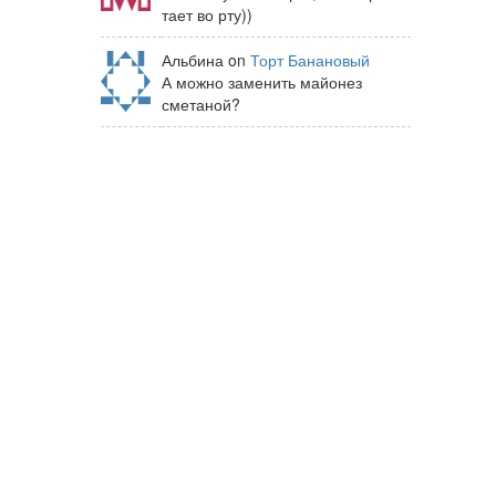
тает во рту))
Альбина on
Торт Банановый
А можно заменить майонез
сметаной?