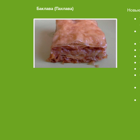
Баклава (Пахлава)
Лимонные
Новые
Помадко