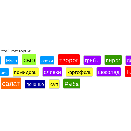
этой категории:
сыр
творог
пирог
грибы
ф
Мясо
орехи
Т
сливки
шоколад
помидоры
картофель
рис
салат
Рыба
суп
печенье