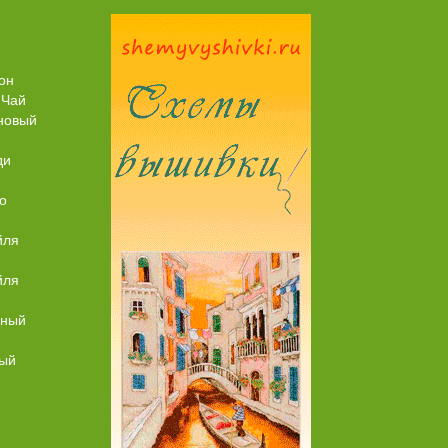
Торт со Свеклой
Торт Медовик Караме
он
 Чай
новый
ди
о
йля
йля
ьный
ный