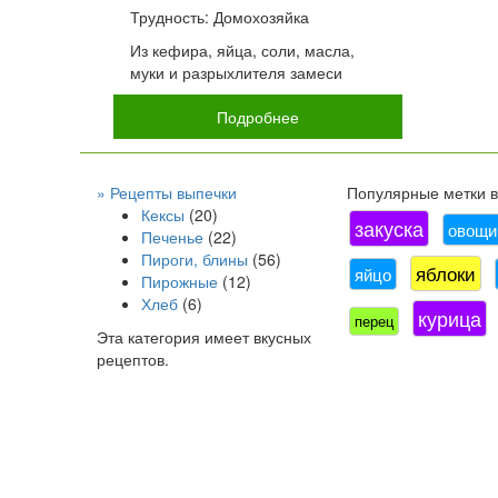
Трудность: Домохозяйка
Из кефира, яйца, соли, масла,
муки и разрыхлителя замеси
Подробнее
» Рецепты выпечки
Популярные метки в 
Кексы
(20)
закуска
овощи
Печенье
(22)
Пироги, блины
(56)
яблоки
яйцо
Пирожные
(12)
Хлеб
(6)
курица
перец
Эта категория имеет
вкусных
рецептов.