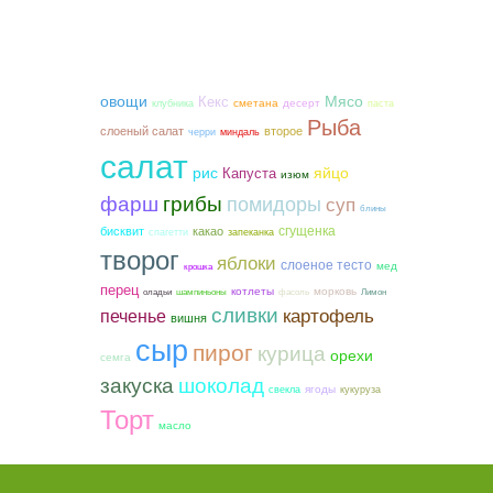
овощи
Мясо
Кекс
сметана
десерт
клубника
паста
Рыба
слоеный салат
второе
черри
миндаль
салат
рис
яйцо
Капуста
изюм
фарш
грибы
помидоры
суп
блины
сгущенка
бисквит
какао
спагетти
запеканка
творог
яблоки
слоеное тесто
мед
крошка
перец
котлеты
морковь
оладьи
шампиньоны
фасоль
Лимон
сливки
картофель
печенье
вишня
сыр
пирог
курица
орехи
семга
закуска
шоколад
ягоды
свекла
кукуруза
Торт
масло