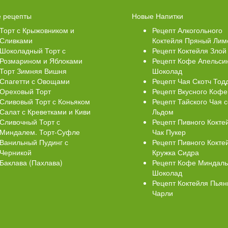
 Кексики с Сахарной
Ватрушки с творогом
 рецепты
Новые Напитки
й
Торт с Крыжовником и
Рецепт Алкогольного
Сливками
Коктейля Пряный Лим
Шоколадный Торт с
Рецепт Коктейля Злой
Розмарином и Яблоками
Рецепт Кофе Апельси
Торт Зимняя Вишня
Шоколад
Спагетти с Овощами
Рецепт Чая Скотч Тод
Ореховый Торт
Рецепт Вкусного Кофе
Сливовый Торт с Коньяком
Рецепт Тайского Чая с
Салат с Креветками и Киви
Льдом
Сливочный Торт с
Рецепт Пивного Кокте
Миндалем. Торт-Суфле
Чак Пукер
Ванильный Пудинг с
Рецепт Пивного Кокте
Черникой
Кружка Сидра
Баклава (Пахлава)
Рецепт Кофе Миндал
Шоколад
Рецепт Коктейля Пья
Чарли