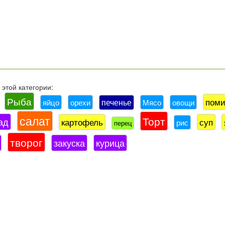
этой категории:
Рыба
пом
печенье
яйцо
орехи
Мясо
овощи
салат
Торт
ад
картофель
суп
рис
перец
творог
закуска
курица