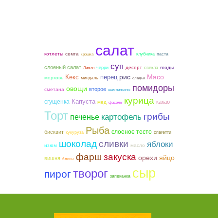
салат
котлеты
семга
клубника
паста
крошка
суп
слоеный салат
ягоды
десерт
черри
свекла
Лимон
рис
Мясо
Кекс
перец
морковь
миндаль
оладьи
помидоры
овощи
второе
сметана
шампиньоны
курица
сгущенка
Капуста
какао
мед
фасоль
Торт
грибы
картофель
печенье
Рыба
слоеное тесто
бисквит
кукуруза
спагетти
шоколад
сливки
яблоки
изюм
масло
фарш
закуска
орехи
яйцо
вишня
блины
сыр
творог
пирог
запеканка