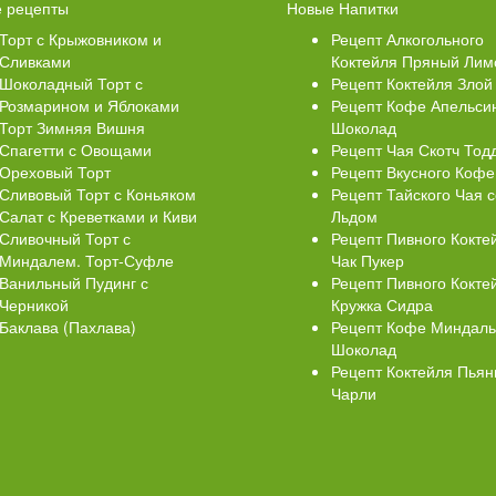
 Кексики с Сахарной
Ватрушки с творогом
 рецепты
Новые Напитки
й
Торт с Крыжовником и
Рецепт Алкогольного
Сливками
Коктейля Пряный Лим
Шоколадный Торт с
Рецепт Коктейля Злой
Розмарином и Яблоками
Рецепт Кофе Апельси
Торт Зимняя Вишня
Шоколад
Спагетти с Овощами
Рецепт Чая Скотч Тод
Ореховый Торт
Рецепт Вкусного Кофе
Сливовый Торт с Коньяком
Рецепт Тайского Чая с
Салат с Креветками и Киви
Льдом
Сливочный Торт с
Рецепт Пивного Кокте
Миндалем. Торт-Суфле
Чак Пукер
Ванильный Пудинг с
Рецепт Пивного Кокте
Черникой
Кружка Сидра
Баклава (Пахлава)
Рецепт Кофе Миндал
Шоколад
Рецепт Коктейля Пья
Чарли