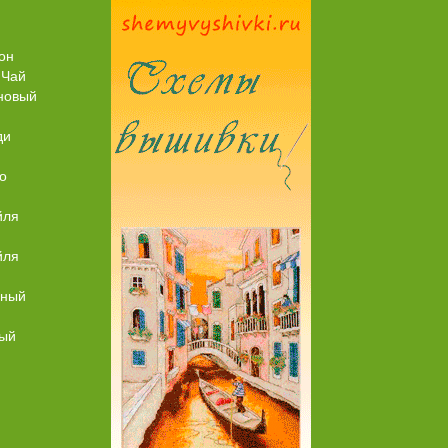
Торт со Свеклой
Торт Медовик Караме
он
 Чай
новый
ди
о
йля
йля
ьный
ный