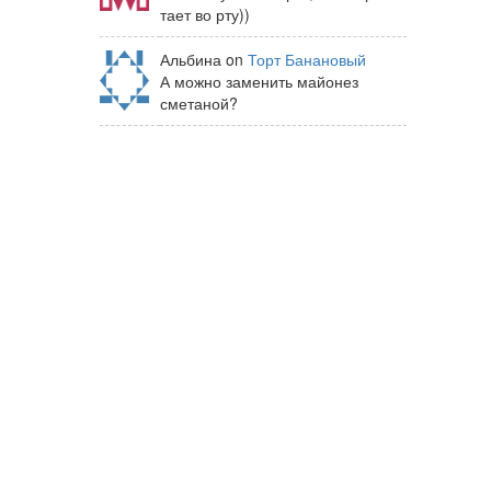
тает во рту))
Альбина on
Торт Банановый
А можно заменить майонез
сметаной?