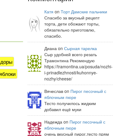
Катя
on
Торт Дамские пальчики
Спасибо за вкусный рецепт
торта, дети обожают торты,
обязательно приготовлю,
спасибо.
Диана on
Сырная тарелка
Сыр удобней всего резать
Трамонтина Рекомендую
идоры
https://tramontina.ua/posuda/nozhi-
i-prinadlezhnosti/kuhonnye-
яблоки
nozhy/cheese/
Вячеслав on
Пирог песочный с
яблочным пюре
Тесто получилось жидким
добавил ещё муки
Надежда on
Пирог песочный с
яблочным пюре
очень вкусный пирог,тесто прям