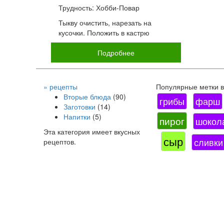
Трудность: Хобби-Повар
Тыкву очистить, нарезать на
кусочки. Положить в кастрю
Подробнее
» рецепты
Популярные метки в 
Вторые блюда
(90)
грибы
фарш
Заготовки
(14)
Напитки
(5)
пирог
шокол
Эта категория имеет
вкусных
сыр
сливки
рецептов.